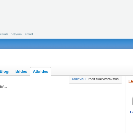
eikals
ceļojumi
smart
Blogi
Bildes
Atbildes
rādīt visu
rādīt tikai virsrakstus
LA
v...
C