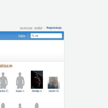
по-русски
english
Reģistrācija
Palīgs
SĪTĀJI (9)
arlos C.
isaac r.
Sindija J.
Javier O.