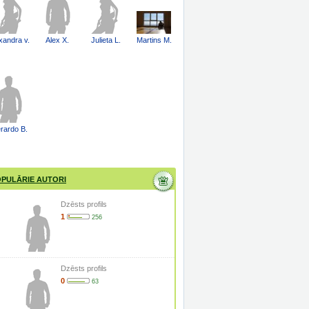
xandra v.
Alex X.
Julieta L.
Martins M.
rardo B.
PULĀRIE AUTORI
Dzēsts profils
1
256
Dzēsts profils
0
63