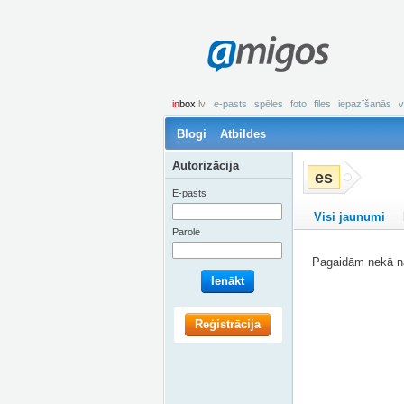
amigos
in
box
.lv
e-pasts
spēles
foto
files
iepazīšanās
v
Blogi
Atbildes
Autorizācija
es
E-pasts
Visi jaunumi
Parole
Pagaidām nekā na
Ienākt
Reģistrācija