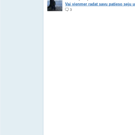
Vai vienmer radat savu patieso seju un
3