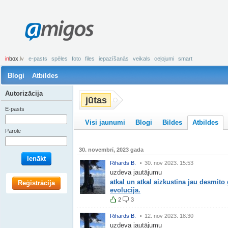
amigos
in
box
.lv
e-pasts
spēles
foto
files
iepazīšanās
veikals
ceļojumi
smart
Blogi
Atbildes
Autorizācija
jūtas
E-pasts
Visi jaunumi
Blogi
Bildes
Atbildes
Parole
30. novembrī, 2023 gada
Ienākt
Rihards B.
30. nov 2023. 15:53
uzdeva jautājumu
atkal un atkal aizkustina jau desmit
Reģistrācija
evolucija.
2
3
Rihards B.
12. nov 2023. 18:30
uzdeva jautājumu