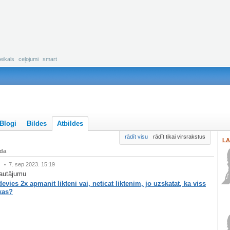
eikals
ceļojumi
smart
Blogi
Bildes
Atbildes
rādīt visu
rādīt tikai virsrakstus
LA
ada
7. sep 2023. 15:19
autājumu
zdevies 2x apmanit likteni vai, neticat liktenim, jo uzskatat, ka viss
kas?