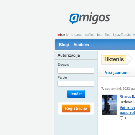
amigos
in
box
.lv
e-pasts
spēles
foto
files
iepazīšanās
v
Blogi
Atbildes
Autorizācija
liktenis
E-pasts
Visi jaunumi
Parole
7. septembrī, 2023 g
Ienākt
Rihards B.
uzdeva j
Vai ir i
Reģistrācija
pasu ro
1