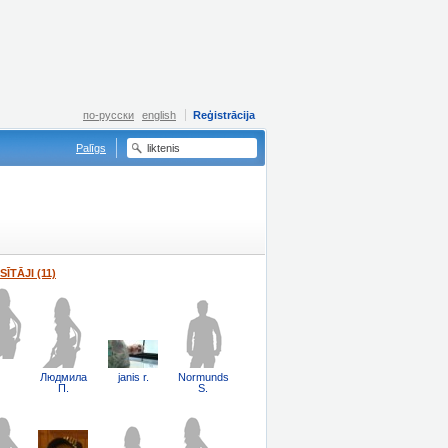
по-русски
english
Reģistrācija
Palīgs
SĪTĀJI (11)
Людмила
janis r.
Normunds
П.
S.