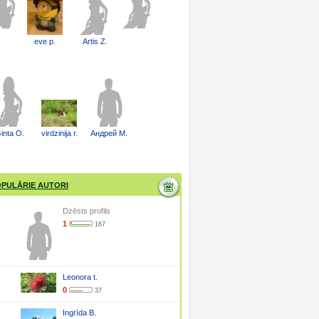
eve p.
Artis Z.
inta O.
virdzinija r.
Андрей М.
PULĀRIE AUTORI
Dzēsts profils
1
167
Leonora t.
0
37
Ingrīda B.