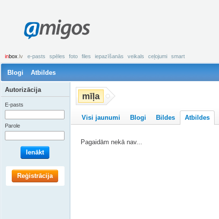
amigos
in
box
.lv
e-pasts
spēles
foto
files
iepazīšanās
veikals
ceļojumi
smart
Blogi
Atbildes
Autorizācija
mīļa
E-pasts
Visi jaunumi
Blogi
Bildes
Atbildes
Parole
Pagaidām nekā nav...
Ienākt
Reģistrācija