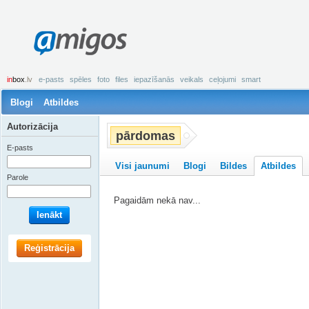
amigos
in
box
.lv
e-pasts
spēles
foto
files
iepazīšanās
veikals
ceļojumi
smart
Blogi
Atbildes
Autorizācija
pārdomas
E-pasts
Visi jaunumi
Blogi
Bildes
Atbildes
Parole
Pagaidām nekā nav...
Ienākt
Reģistrācija