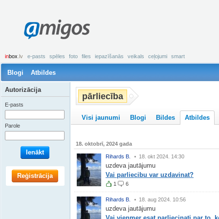
amigos
in
box
.lv
e-pasts
spēles
foto
files
iepazīšanās
veikals
ceļojumi
smart
Blogi
Atbildes
Autorizācija
pārliecība
E-pasts
Visi jaunumi
Blogi
Bildes
Atbildes
Parole
18. oktobrī, 2024 gada
Ienākt
Rihards B.
18. okt 2024. 14:30
uzdeva jautājumu
Vai parliecibu var uzdavinat?
Reģistrācija
1
6
Rihards B.
18. aug 2024. 10:56
uzdeva jautājumu
Vai vienmer esat parliecinati par to, k