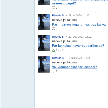
sasniegt, iegut?
2
Rihards B.
29. jūl 2024. 11:17
uzdeva jautājumu
Kas ir dzives jega, un vai bez tas var 
3
Rihards B.
20. aug 2023. 15:02
uzdeva jautājumu
Par ko nekad nevar but parlieciba?
1
3
Rihards B.
1. mai 2023. 15:34
uzdeva jautājumu
Vai vienmer esat parliecinosi?
1