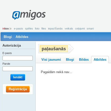
amigos
in
box
.lv
e-pasts
spēles
foto
files
iepazīšanās
veikals
ceļojumi
smart
Blogi
Atbildes
Autorizācija
paļaušanās
E-pasts
Visi jaunumi
Blogi
Bildes
Atbildes
Parole
Pagaidām nekā nav...
Ienākt
Reģistrācija