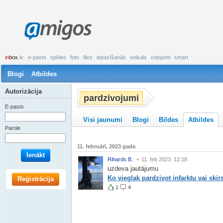
amigos
in
box
.lv
e-pasts
spēles
foto
files
iepazīšanās
veikals
ceļojumi
smart
Blogi
Atbildes
Autorizācija
pardzivojumi
E-pasts
Visi jaunumi
Blogi
Bildes
Atbildes
Parole
11. februārī, 2023 gada
Ienākt
Rihards B.
11. feb 2023. 12:18
uzdeva jautājumu
Ko vieglak pardzivot infarktu vai ski
Reģistrācija
1
4