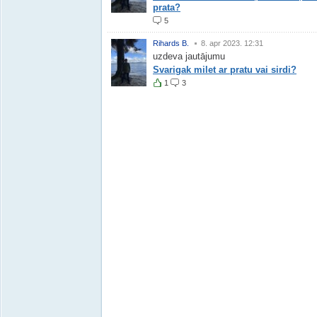
prata?
5
Rihards B.
8. apr 2023. 12:31
uzdeva jautājumu
Svarigak milet ar pratu vai sirdi?
1
3