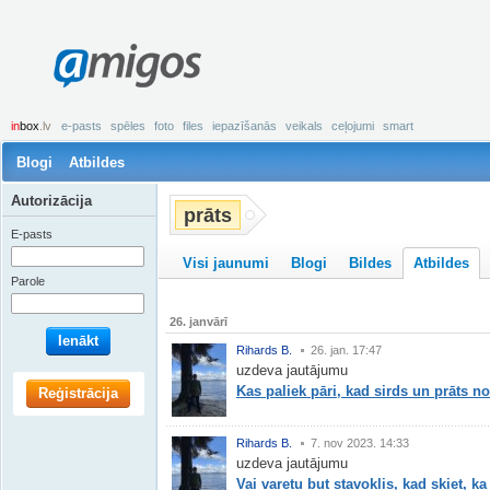
amigos
in
box
.lv
e-pasts
spēles
foto
files
iepazīšanās
veikals
ceļojumi
smart
Blogi
Atbildes
Autorizācija
prāts
E-pasts
Visi jaunumi
Blogi
Bildes
Atbildes
Parole
26. janvārī
Ienākt
Rihards B.
26. jan. 17:47
uzdeva jautājumu
Kas paliek pāri, kad sirds un prāts n
Reģistrācija
Rihards B.
7. nov 2023. 14:33
uzdeva jautājumu
Vai varetu but stavoklis, kad skiet, k