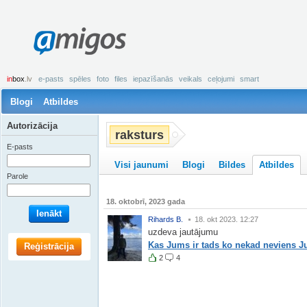
amigos
in
box
.lv
e-pasts
spēles
foto
files
iepazīšanās
veikals
ceļojumi
smart
Blogi
Atbildes
Autorizācija
raksturs
E-pasts
Visi jaunumi
Blogi
Bildes
Atbildes
Parole
18. oktobrī, 2023 gada
Ienākt
Rihards B.
18. okt 2023. 12:27
uzdeva jautājumu
Kas Jums ir tads ko nekad neviens 
Reģistrācija
2
4