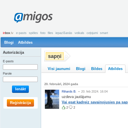
amigos
in
box
.lv
e-pasts
spēles
foto
files
iepazīšanās
veikals
ceļojumi
smart
Blogi
Atbildes
Autorizācija
sapņi
E-pasts
Visi jaunumi
Blogi
Bildes
Atbildes
Parole
20. februārī, 2024 gada
Ienākt
Rihards B.
20. feb 2024. 16:04
uzdeva jautājumu
Vai esat kadreiz savainojusies pa sa
Reģistrācija
2
2