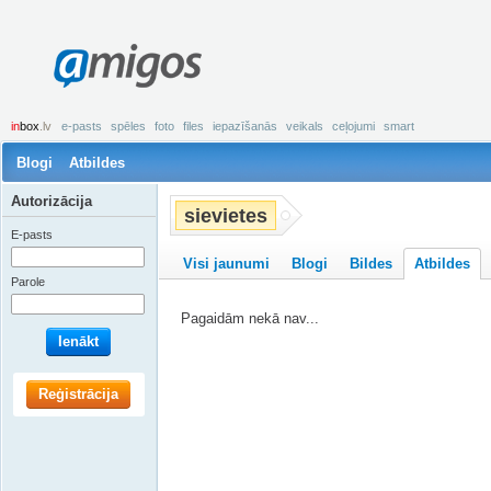
amigos
in
box
.lv
e-pasts
spēles
foto
files
iepazīšanās
veikals
ceļojumi
smart
Blogi
Atbildes
Autorizācija
sievietes
E-pasts
Visi jaunumi
Blogi
Bildes
Atbildes
Parole
Pagaidām nekā nav...
Ienākt
Reģistrācija