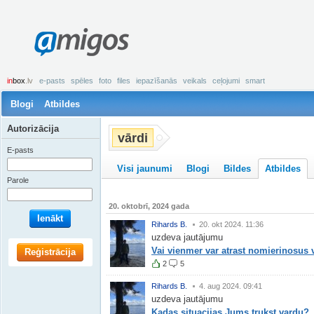
amigos
in
box
.lv
e-pasts
spēles
foto
files
iepazīšanās
veikals
ceļojumi
smart
Blogi
Atbildes
Autorizācija
vārdi
E-pasts
Visi jaunumi
Blogi
Bildes
Atbildes
Parole
20. oktobrī, 2024 gada
Ienākt
Rihards B.
20. okt 2024. 11:36
uzdeva jautājumu
Vai vienmer var atrast nomierinosus 
Reģistrācija
2
5
Rihards B.
4. aug 2024. 09:41
uzdeva jautājumu
Kadas situacijas Jums trukst vardu?