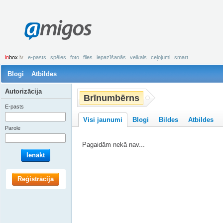
amigos
in
box
.lv
e-pasts
spēles
foto
files
iepazīšanās
veikals
ceļojumi
smart
Blogi
Atbildes
Autorizācija
Brīnumbērns
E-pasts
Visi jaunumi
Blogi
Bildes
Atbildes
Parole
Pagaidām nekā nav...
Ienākt
Reģistrācija