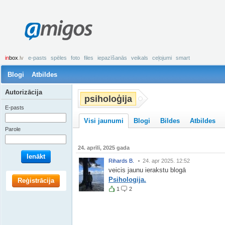
amigos
in
box
.lv
e-pasts
spēles
foto
files
iepazīšanās
veikals
ceļojumi
smart
Blogi
Atbildes
Autorizācija
psiholoģija
E-pasts
Visi jaunumi
Blogi
Bildes
Atbildes
Parole
24. aprīlī, 2025 gada
Ienākt
Rihards B.
24. apr 2025. 12:52
veicis jaunu ierakstu blogā
Psihologija.
Reģistrācija
1
2