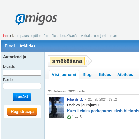
amigos
in
box
.lv
e-pasts
spēles
foto
files
iepazīšanās
veikals
ceļojumi
smart
Blogi
Atbildes
Autorizācija
smēķēšana
E-pasts
Visi jaunumi
Blogi
Bildes
Atbildes
Parole
21. februārī, 2024 gada
Ienākt
Rihards B.
21. feb 2024. 19:12
uzdeva jautājumu
Kurs lielaks parkapums ekshibicioni
Reģistrācija
1
3