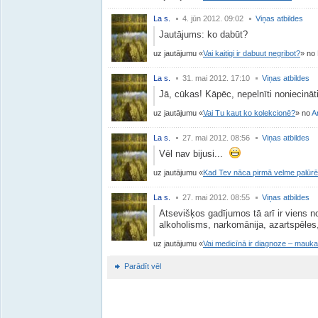
La s.
4. jūn 2012. 09:02
Viņas atbildes
Jautājums: ko dabūt?
uz jautājumu
Vai kaitigi ir dabuut negribot?
no 
La s.
31. mai 2012. 17:10
Viņas atbildes
Jā, cūkas! Kāpēc, nepelnīti noniecināti,
uz jautājumu
Vai Tu kaut ko kolekcionē?
no
A
La s.
27. mai 2012. 08:56
Viņas atbildes
Vēl nav bijusi...
uz jautājumu
Kad Tev nāca pirmā velme palūrē
La s.
27. mai 2012. 08:55
Viņas atbildes
Atsevišķos gadījumos tā arī ir viens n
alkoholisms, narkomānija, azartspēles,
uz jautājumu
Vai medicīnā ir diagnoze – mauk
Parādīt vēl