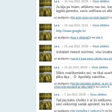
La s.
16. sep 2012. 00:04
Viņas atbildes
Ja bija pa īstam, attālums nav tas, kas 
iegūtā pieredze, sevis urdīšana un atb
uz jautājumu
No acim prom-no sirds laukā?
n
La s.
15. sep 2012. 21:01
Viņas atbildes
http://www.google.lv/
uz jautājumu
kas ir olhidrati?
no
laila b.
La s.
15. sep 2012. 20:59
Viņas atbildes
izskatam neesot nozīmes, visu izsaka 
uz jautājumu
vai te ir kaut viens cilveks jurs 
La s.
15. jūn 2012. 09:26
Viņas atbildes
Slikts makšķernieks esi, ne tikai asarīt
plika āķa... :D Apstākļu sakritība....
uz jautājumu
Vai tās sievietes muļkes, ja zin, 
vīrieti grib piesaistīt ar pliku bildi?
no
Lauris E.
La s.
7. jūn 2012. 00:05
Viņas atbildes
Tad jau katrs cilvēks ir ar šo netikumu..
sevi veiksmīgi sanāk apmānīt, ka tā na
uz jautājumu
Vai vientulība ir netikums?
no Dzē