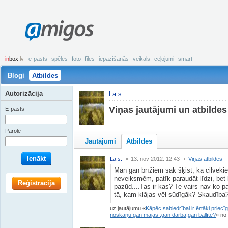
amigos
in
box
.lv
e-pasts
spēles
foto
files
iepazīšanās
veikals
ceļojumi
smart
Blogi
Atbildes
Autorizācija
La s.
Viņas jautājumi un atbildes
E-pasts
Parole
Jautājumi
Atbildes
Ienākt
La s.
13. nov 2012. 12:43
Viņas atbildes
Man gan brīžiem sāk šķist, ka cilvēkie
neveiksmēm, patīk paraudāt līdzi, bet l
Reģistrācija
pazūd....Tas ir kas? Te vairs nav ko p
tā, kam klājas vēl sūdīgāk? Skaudība
uz jautājumu
Kāpēc sabiedrībai ir ērtāki priecī
noskaņu gan mājās ,gan darbā,gan ballītē?
no