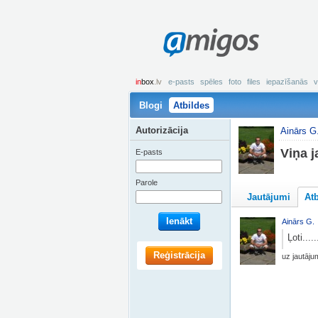
amigos
in
box
.lv
e-pasts
spēles
foto
files
iepazīšanās
v
Blogi
Atbildes
Autorizācija
Ainārs G
Viņa j
E-pasts
Parole
Jautājumi
At
Ienākt
Ainārs G.
Ļoti.....
Reģistrācija
uz jautāj