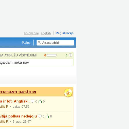
по-русски
english
Reģistrācija
Palīgs
?
ŅA ATBILŽU VĒRTĒJUMI
0
0
gaidam nekā nav
TERESANTI JAUTĀJUMI
s ir ļoti Angliski.
0
0
ilijs P.
vakar 07:52
ltijā polkas nedejoju
0
0
ilijs P.
3. aug. 23:47