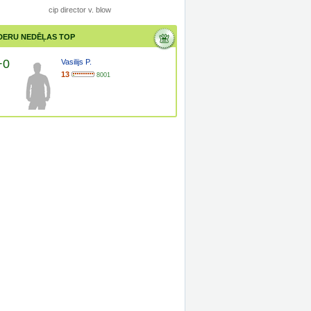
cip director v. blow
DERU NEDĒĻAS TOP
+0
Vasilijs P.
13
8001