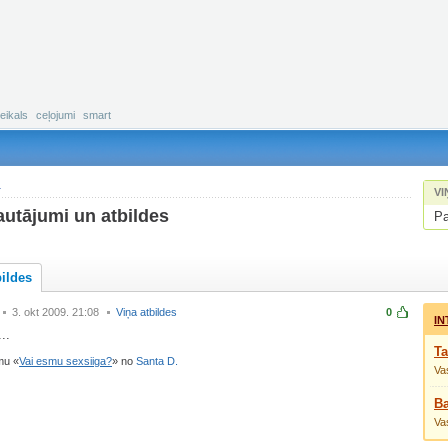
eikals
ceļojumi
smart
.
VI
autājumi un atbildes
Pa
bildes
3. okt 2009. 21:08
Viņa atbildes
0
IN
...
Ta
umu
Vai esmu sexsiiga?
no
Santa D.
Vas
Ba
Vas