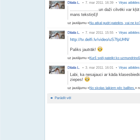
Dilaila L.
7. mar 2011. 16:39
Viņas atbildes
.......................un daži cilvēki var 
mans tekstiņš)!
uz jautājumu
Nu atkal gudri pateikts, vai ne ko
Dilaila L.
7. mar 2011. 15:55
Viņas atbildes
http://tv.delfi.lv/video/uS7fpUHN/
Paliks jautrāk!
uz jautājumu
Kurš spēj pateikt ko uzmundrino
Dilaila L.
3. mar 2011. 16:01
Viņas atbildes
Labi, ka nesajauci ar kāda klasesbiedra
ziepes!
uz jautājumu
No skolas laikiem pēc ballītes.
no
Parādīt vēl