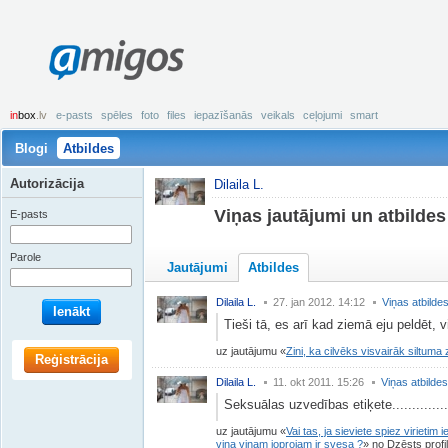
amigos
in
box
.lv
e-pasts
spēles
foto
files
iepazīšanās
veikals
ceļojumi
smart
Blogi
Atbildes
Autorizācija
Dilaila L.
Viņas jautājumi un atbildes
E-pasts
Parole
Jautājumi
Atbildes
Dilaila L.
27. jan 2012. 14:12
Viņas atbilde
Ienākt
Tieši tā, es arī kad ziemā eju peldēt,
uz jautājumu
Zini, ka cilvēks visvairāk siltuma
Reģistrācija
Dilaila L.
11. okt 2011. 15:26
Viņas atbildes
Seksuālas uzvedības etiķete.............
uz jautājumu
Vai tas, ja sieviete spiez virietim
vina vinam joprojam ir svesa ?
no Dzēsts profi