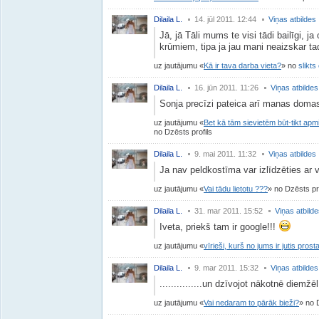
Dilaila L.
14. jūl 2011. 12:44
Viņas atbildes
Jā, jā Tāli mums te visi tādi bailīgi, ja
krūmiem, tipa ja jau mani neaizskar tad 
uz jautājumu
Kā ir tava darba vieta?
no
slikts 
Dilaila L.
16. jūn 2011. 11:26
Viņas atbildes
Sonja precīzi pateica arī manas domas
uz jautājumu
Bet kā tām sievietēm būt-tikt apm
no Dzēsts profils
Dilaila L.
9. mai 2011. 11:32
Viņas atbildes
Ja nav peldkostīma var izlīdzēties ar
uz jautājumu
Vai tādu lietotu ???
no Dzēsts pro
Dilaila L.
31. mar 2011. 15:52
Viņas atbild
Iveta, priekš tam ir google!!!
uz jautājumu
vīrieši, kurš no jums ir jutis pro
Dilaila L.
9. mar 2011. 15:32
Viņas atbildes
...............un dzīvojot nākotnē diemžē
uz jautājumu
Vai nedaram to pārāk bieži?
no D