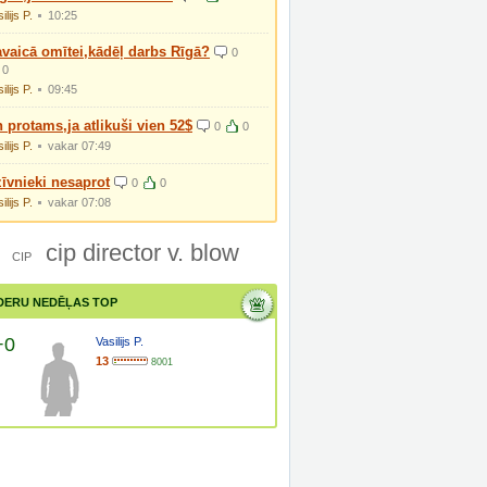
ilijs P.
10:25
vaicā omītei,kādēļ darbs Rīgā?
0
0
ilijs P.
09:45
 protams,ja atlikuši vien 52$
0
0
ilijs P.
vakar 07:49
īvnieki nesaprot
0
0
ilijs P.
vakar 07:08
cip director v. blow
CIP
DERU NEDĒĻAS TOP
+0
Vasilijs P.
13
8001