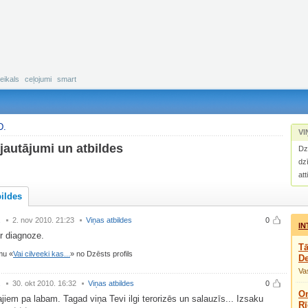
eikals
ceļojumi
smart
D.
VI
jautājumi un atbildes
Dz
dz
att
bildes
.
2. nov 2010. 21:23
Viņas atbildes
0
IN
ir diagnoze.
Tā
umu
Vai cilveeki kas...
no Dzēsts profils
De
Vas
.
30. okt 2010. 16:32
Viņas atbildes
0
Om
ajiem pa labam. Tagad viņa Tevi ilgi terorizēs un salauzīs... Izsaku
Rī