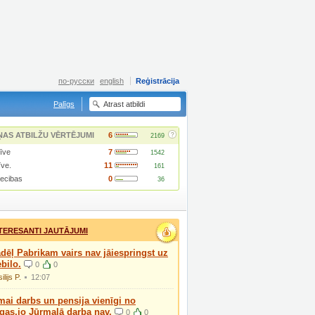
по-русски
english
Reģistrācija
Palīgs
?
ŅAS ATBILŽU VĒRTĒJUMI
6
2169
īve
7
1542
īve.
11
161
iecibas
0
36
TERESANTI JAUTĀJUMI
dēļ Pabrikam vairs nav jāiespringst uz
bilo.
0
0
ilijs P.
12:07
ai darbs un pensija vienīgi no
gas,jo Jūrmalā darba nav.
0
0