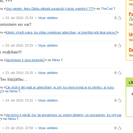
ību, +++
Vas
umu
Viss pietiek- lieku Dikitu sliktajā sarakstā (vārds mainīts)/ ???
no
TheCad T.
Pa
.
23. okt 2010. 23:33
Viņas atbildes
0
torisisteim esi vai?
Vas
umu
Kāpēc vīrieši saka, ka vēlas nopietnas attiecības, ja īstenībā grib tikai seksu?
Un
.
Vas
.
23. okt 2010. 23:29
Viņas atbildes
0
Dz
s muļķības!!!
Vas
umu
Vai Amigos ir tava teritorija?
no
Nikita T.
.
23. okt 2010. 23:25
Viņas atbildes
0
Tev līdzjūtību....
LĪ
umu
Cik grūti ir tikt galā ar attiecībām, ja zini, ka neesi kopā ar to cilvēku, ar kuru
t?
no
Nikita T.
.
23. okt 2010. 23:22
Viņas atbildes
0
umu
Vai dzīve ir pārāk īsa, lai apvainotos uz visiem idiotiem, un uztrauktos, ko viņi par
?
no
Nikita T.
.
23. okt 2010. 22:59
Viņas atbildes
0