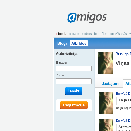
amigos
in
box
.lv
e-pasts
spēles
foto
files
iepazīšanās
v
Blogi
Atbildes
Autorizācija
Burvīgā 
Viņas 
E-pasts
Parole
Jautājumi
At
Ienākt
Burvīgā D
Tā jau 
Reģistrācija
uz jautāj
Burvīgā D
Ar trak