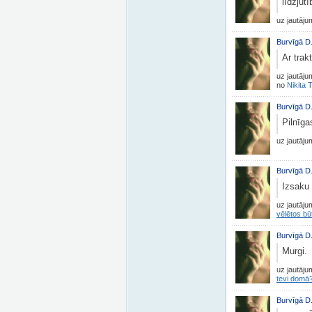
līdzjūt
uz jautāj
Burvīgā D
Ar trak
uz jautāj
no
Nikita T
Burvīgā D
Pilnīga
uz jautāj
Burvīgā D
Izsaku 
uz jautāj
vēlētos bū
Burvīgā D
Murgi.
uz jautāj
tevi domā
Burvīgā D