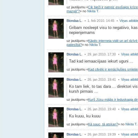
uz jautājumu
Cik bieži ir patreiz esošajos krīz
mazgā"?
no
Nikita T.
Blondaa L.
1. feb 2010. 14:45
Viņas atbild
Gribam nosleept visu to negatiivo, kas
nepienjemams
uz jautājumu
Kāpēc interneta vidē un arī dzīv
patiesībā?
no
Nikita T.
Blondaa L.
29. jan 2010. 17:30
Viņas atbil
Tad kad iemaaciijaas iekurt uguni ...
uz jautājumu
Kad cilvēki ir iemācījušies smieti
Blondaa L.
26. jan 2010. 19:41
Viņas atbil
Ko tam liek, to tas dara ... direktori vis
kursh pirmais ...
uz jautājumu
Kurš Jūsu mājās ir leduskapja di
Blondaa L.
26. jan 2010. 19:40
Viņas atbil
Ku kuuu, ku kuuu
uz jautājumu
Kā sauc, tā atskan?
no
Nikita T.
Blondaa L.
26. jan 2010. 19:39
Viņas atbil