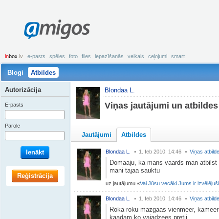
amigos
in
box
.lv
e-pasts
spēles
foto
files
iepazīšanās
veikals
ceļojumi
smart
Blogi
Atbildes
Autorizācija
Blondaa L.
Viņas jautājumi un atbildes
E-pasts
Parole
Jautājumi
Atbildes
Ienākt
Blondaa L.
1. feb 2010. 14:46
Viņas atbild
Domaaju, ka mans vaards man atbilst 
mani tajaa sauktu
Reģistrācija
uz jautājumu
Vai Jūsu vecāki Jums ir izvēlējuš
Blondaa L.
1. feb 2010. 14:46
Viņas atbild
Roka roku mazgaas vienmeer, kameer 
kaadam ko vajadzees pretii