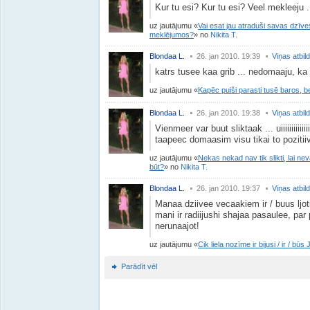
Kur tu esi? Kur tu esi? Veel mekleeju 
uz jautājumu
Vai esat jau atraduši savas dzīves
meklējumos?
no
Nikita T.
Blondaa L.
26. jan 2010. 19:39
Viņas atbil
katrs tusee kaa grib ... nedomaaju, ka
uz jautājumu
Kapēc puiši parasti tusē baros, be
Blondaa L.
26. jan 2010. 19:38
Viņas atbil
Vienmeer var buut sliktaak ... uiiiiiiiiiiiii
taapeec domaasim visu tikai to pozitiiv
uz jautājumu
Nekas nekad nav tik slikti, lai neva
būt?
no
Nikita T.
Blondaa L.
26. jan 2010. 19:37
Viņas atbil
Manaa dziivee vecaakiem ir / buus ljoti 
mani ir radiijushi shajaa pasaulee, pa
nerunaajot!
uz jautājumu
Cik liela nozīme ir bijusi / ir / 
Parādīt vēl