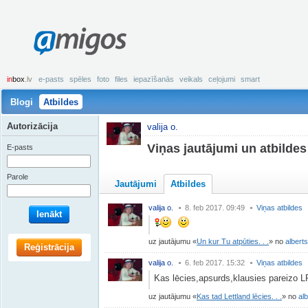
amigos
in
box
.lv
e-pasts
spēles
foto
files
iepazīšanās
veikals
ceļojumi
smart
Blogi
Atbildes
Autorizācija
valija o.
Viņas jautājumi un atbildes
E-pasts
Parole
Jautājumi
Atbildes
valija o.
8. feb 2017. 09:49
Viņas atbildes
Ienākt
uz jautājumu
Un kur Tu atpūties. . .
no
alberts
Reģistrācija
valija o.
6. feb 2017. 15:32
Viņas atbildes
Kas lēcies,apsurds,klausies pareizo LR
uz jautājumu
Kas tad Lettland lēcies. . .
no
alb