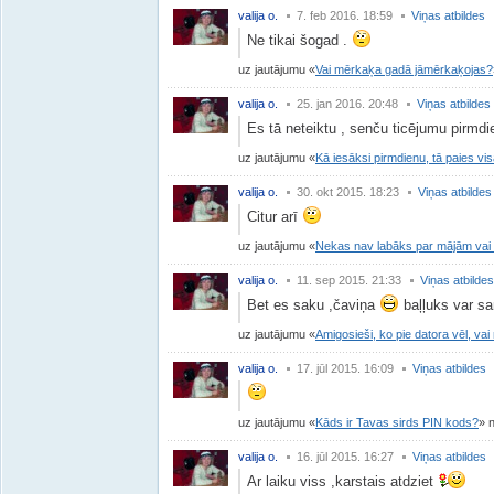
valija o.
7. feb 2016. 18:59
Viņas atbildes
Ne tikai šogad .
uz jautājumu
Vai mērkaķa gadā jāmērkaķojas?
valija o.
25. jan 2016. 20:48
Viņas atbildes
Es tā neteiktu , senču ticējumu pirmd
uz jautājumu
Kā iesāksi pirmdienu, tā paies vi
valija o.
30. okt 2015. 18:23
Viņas atbildes
Citur arī
uz jautājumu
Nekas nav labāks par mājām vai ar
valija o.
11. sep 2015. 21:33
Viņas atbildes
Bet es saku ,čaviņa
baļļuks var s
uz jautājumu
Amigosieši, ko pie datora vēl, va
valija o.
17. jūl 2015. 16:09
Viņas atbildes
uz jautājumu
Kāds ir Tavas sirds PIN kods?
n
valija o.
16. jūl 2015. 16:27
Viņas atbildes
Ar laiku viss ,karstais atdziet