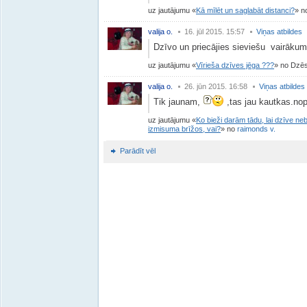
uz jautājumu
Kā mīlēt un saglabāt distanci?
no
valija o.
16. jūl 2015. 15:57
Viņas atbildes
Dzīvo un priecājies sieviešu vairāku
uz jautājumu
Vīrieša dzīves jēga ???
no Dzēst
valija o.
26. jūn 2015. 16:58
Viņas atbildes
Tik jaunam,
,tas jau kautkas.nop
uz jautājumu
Ko bieži darām tādu, lai dzīve neb
izmisuma brīžos, vai?
no
raimonds v.
Parādīt vēl