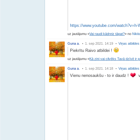
https://www.youtube.com/watch?v=h
uz jautājumu
Vai raudi kādreiz tāpat?
no
Nikit
Guna a.
1. sep 2021. 14:19
Viņas atbildes
Piekrītu Raivo atbildei !
uz jautājumu
Kā zini vai cilvēks Tavā dzīvē ir p
Guna a.
1. sep 2021. 14:18
Viņas atbildes
Vienu nenosaukšu - to ir daudz !
vi