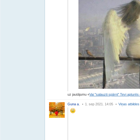
uz jautājumu
Vai "salauzti spārni" Tevi apturēs
Guna a.
1. sep 2021. 14:05
Viņas atbildes