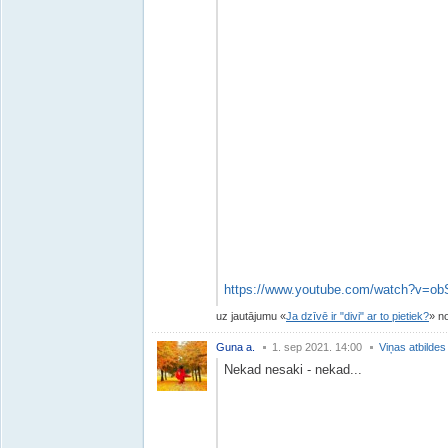
https://www.youtube.com/watch?v=o
uz jautājumu
Ja dzīvē ir "divi" ar to pietiek?
n
Guna a.
1. sep 2021. 14:00
Viņas atbildes
Nekad nesaki - nekad...