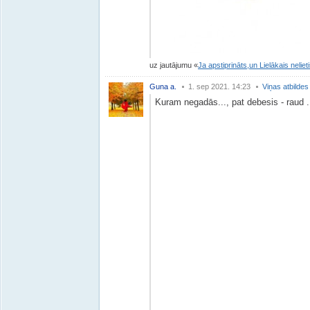
uz jautājumu
Ja apstiprināts,un Lielākais nelie
Guna a.
1. sep 2021. 14:23
Viņas atbildes
Kuram negadās..., pat debesis - raud .