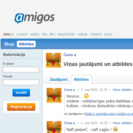
amigos
in
box
.lv
e-pasts
spēles
foto
files
iepazīšanās
veikals
ceļojumi
smart
Blogi
Atbildes
Autorizācija
Guna a.
Viņas jautājumi un atbildes
E-pasts
Parole
Jautājumi
Atbildes
Guna a.
7. sep 2021. 21:10
Viņas atbildes
Ienākt
Hmmm...
zinātne - mērķtiecīgas prāta darbības 
kultūra - cilvēces dvēselisko vibrācij
Reģistrācija
uz jautājumu
Kāda ir starpība starp zinātni un 
Guna a.
1. sep 2021. 14:25
Viņas atbildes
Naff pieķerC - naff zaglis !