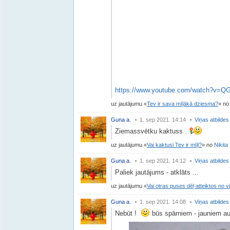
https://www.youtube.com/watch?v=
uz jautājumu
Tev ir sava mīļākā dziesma?
n
Guna a.
1. sep 2021. 14:14
Viņas atbildes
Ziemassvētku kaktuss .
uz jautājumu
Vai kaktusi Tev ir mīļi?
no
Nikita 
Guna a.
1. sep 2021. 14:12
Viņas atbildes
Paliek jautājums - atklāts ...
uz jautājumu
Vai otras puses dēļ atteiktos no v
Guna a.
1. sep 2021. 14:08
Viņas atbildes
Nebūt !
būs spārniem - jauniem au