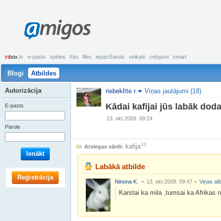
amigos
in
box
.lv
e-pasts
spēles
foto
files
iepazīšanās
veikals
ceļojumi
smart
Blogi
Atbildes
Autorizācija
riebeklīte r.
Viņas jautājumi (18)
Kādai kafijai jūs labāk doda
E-pasts
13. okt 2009. 09:24
Parole
13
kafija
Atslegas vārdi:
Ienākt
Labākā atbilde
Reģistrācija
Ninona K.
13. okt 2009. 09:47
Viņas atb
Karstai ka mila ,tumsai ka Afrikas 