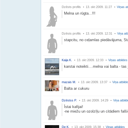
Dzēsts profils
13. okt 2009. 11:27
Viņas at
Melna un rūgta...!!!
Dzēsts profils
13. okt 2009. 12:31
Viņa atb
stapcitu, no ceļamlas piedāvājuma, St
Kaija K.
13. okt 2009. 12:33
Viņas atbildes
karstai noteikti....melna vai balta - tas 
mazais M.
13. okt 2009. 13:37
Viņa atbild
Balta ar cukuru
Dzēstss P.
13. okt 2009. 14:29
Viņa atbild
Īstai kafijai!
-ne miežu un ozolzīļu un citādiem falš
De K.
13. okt 2009. 15:38
Viņas atbildes