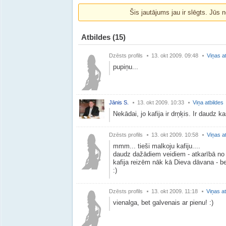
Šis jautājums jau ir slēgts. Jūs n
Atbildes
(15)
Dzēsts profils
13. okt 2009. 09:48
Viņas a
pupiņu...
Jānis S.
13. okt 2009. 10:33
Viņa atbildes
Nekādai, jo kafija ir drņķis. Ir daudz ka
Dzēsts profils
13. okt 2009. 10:58
Viņas a
mmm... tieši malkoju kafiju....
daudz dažādiem veidiem - atkarībā no t
kafija reizēm nāk kā Dieva dāvana - be
:)
Dzēsts profils
13. okt 2009. 11:18
Viņas at
vienalga, bet galvenais ar pienu! :)