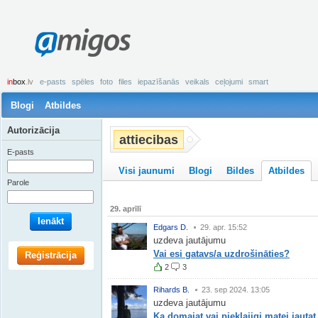
amigos
in
box
.lv
e-pasts
spēles
foto
files
iepazīšanās
veikals
ceļojumi
smart
Blogi
Atbildes
Autorizācija
attiecibas
E-pasts
Visi jaunumi
Blogi
Bildes
Atbildes
Parole
29. aprīlī
Ienākt
Edgars D.
29. apr. 15:52
uzdeva jautājumu
Vai esi gatavs/a uzdrošināties?
Reģistrācija
2
3
Rihards B.
23. sep 2024. 13:05
uzdeva jautājumu
Ka domajat vai pieklajigi matei jautat