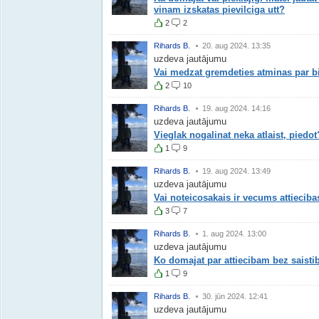
vinam izskatas pievilciga utt?
2
2
Rihards B.
20. aug 2024. 13:35
uzdeva jautājumu
Vai medzat gremdeties atminas par b
2
10
Rihards B.
19. aug 2024. 14:16
uzdeva jautājumu
Vieglak nogalinat neka atlaist, piedot
1
9
Rihards B.
19. aug 2024. 13:49
uzdeva jautājumu
Vai noteicosakais ir vecums attieciba
3
7
Rihards B.
1. aug 2024. 13:00
uzdeva jautājumu
Ko domajat par attiecibam bez saist
1
9
Rihards B.
30. jūn 2024. 12:41
uzdeva jautājumu