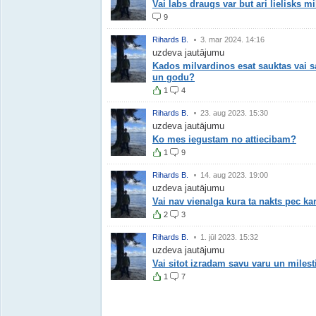
Vai labs draugs var but ari lielisks mi
9
Rihards B.
3. mar 2024. 14:16
uzdeva jautājumu
Kados milvardinos esat sauktas vai sa
un godu?
1
4
Rihards B.
23. aug 2023. 15:30
uzdeva jautājumu
Ko mes iegustam no attiecibam?
1
9
Rihards B.
14. aug 2023. 19:00
uzdeva jautājumu
Vai nav vienalga kura ta nakts pec ka
2
3
Rihards B.
1. jūl 2023. 15:32
uzdeva jautājumu
Vai sitot izradam savu varu un miles
1
7