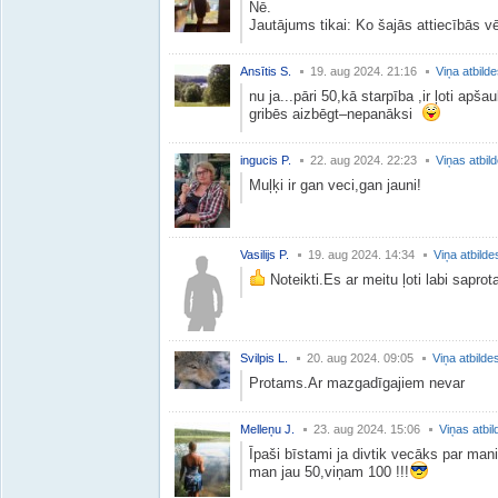
Nē.
Jautājums tikai: Ko šajās attiecībās vē
Ansītis S.
19. aug 2024. 21:16
Viņa atbild
nu ja...pāri 50,kā starpība ,ir ļoti apš
gribēs aizbēgt–nepanāksi
ingucis P.
22. aug 2024. 22:23
Viņas atbil
Muļķi ir gan veci,gan jauni!
Vasilijs P.
19. aug 2024. 14:34
Viņa atbilde
Noteikti.Es ar meitu ļoti labi saprot
Svilpis L.
20. aug 2024. 09:05
Viņa atbilde
Protams.Ar mazgadīgajiem nevar
Melleņu J.
23. aug 2024. 15:06
Viņas atbil
Īpaši bīstami ja divtik vecāks par man
man jau 50,viņam 100 !!!