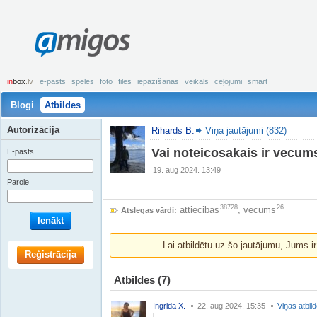
amigos
in
box
.lv
e-pasts
spēles
foto
files
iepazīšanās
veikals
ceļojumi
smart
Blogi
Atbildes
Autorizācija
Rihards B.
Viņa jautājumi (832)
Vai noteicosakais ir vecums
E-pasts
19. aug 2024. 13:49
Parole
38728
26
attiecibas
,
vecums
Atslegas vārdi:
Ienākt
Lai atbildētu uz šo jautājumu, Jums i
Reģistrācija
Atbildes
(7)
Ingrida X.
22. aug 2024. 15:35
Viņas atbil