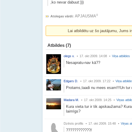
,ko nevar dabuut:)))
0
APJAUSMA
Atslegas vārdi:
Lai atbildētu uz šo jautājumu, Jums i
Atbildes
(7)
olegs v.
17. okt 2009. 14:08
Viņa atbildes
Nesapratu-nav kā??
Edgars D.
17. okt 2009. 17:22
Viņa atbild
Protams,taadi nu mees esam!!!Un tur n
Madara M.
17. okt 2009. 14:25
Viņas atbil
Kura vieta tur ir tik apskaužama? Kura 
laimīgs?
Dzēsts profils
17. okt 2009. 15:48
Viņas a
????????????/