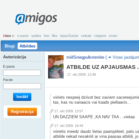
amigos
in
box
.lv
e-pasts
spēles
foto
files
iepazīšanās
veikals
ceļojumi
smart
Blogi
Atbildes
Autorizācija
miillSniegpulksteniite (.
Viņas jautājum
ATBILDE UZ APJAUSMAS ..
E-pasts
17. okt 2009. 13:48
Parole
Ienākt
viiriets nespeej dziivot bez saviem sacereejum
tas, kas nu sanaacis vai kaads piellaavis...
Reģistrācija
17. okt 2009. 13:57
UN DAZZIEM SAAPE ,KA NAV TAA ...vietaa
17. okt 2009. 19:44
viirietis meedz daudz lietas paarspiileet, pats u
atbilde nekad nesakriit ar vina paasaa atbildi, jo