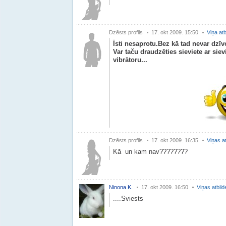
Dzēsts profils
17. okt 2009. 15:50
Viņa atb
Īsti nesaprotu.Bez kā tad nevar dzīvo
Var taču draudzēties sieviete ar siev
vibrātoru...
Dzēsts profils
17. okt 2009. 16:35
Viņas a
Kā un kam nav????????
Ninona K.
17. okt 2009. 16:50
Viņas atbild
....Sviests