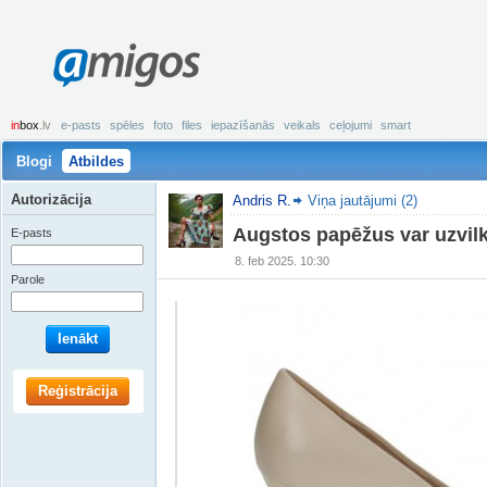
amigos
in
box
.lv
e-pasts
spēles
foto
files
iepazīšanās
veikals
ceļojumi
smart
Blogi
Atbildes
Autorizācija
Andris R.
Viņa jautājumi (2)
Augstos papēžus var uzvilk
E-pasts
8. feb 2025. 10:30
Parole
Ienākt
Reģistrācija