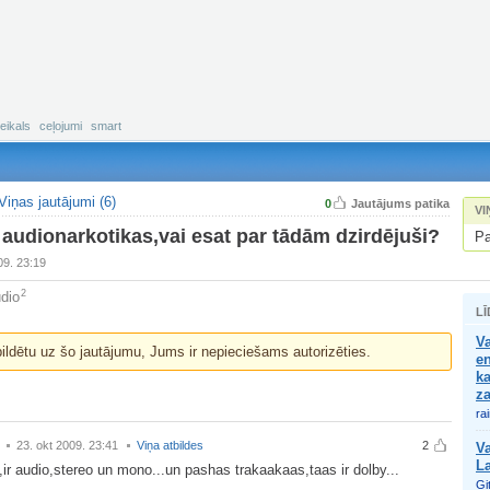
eikals
ceļojumi
smart
Viņas jautājumi (6)
0
Jautājums patika
VI
 audionarkotikas,vai esat par tādām dzirdējuši?
Pa
09. 23:19
2
dio
LĪ
Va
bildētu uz šo jautājumu, Jums ir nepieciešams autorizēties.
en
ka
z
ra
23. okt 2009. 23:41
Viņa atbildes
2
Va
La
,ir audio,stereo un mono...un pashas trakaakaas,taas ir dolby...
Git