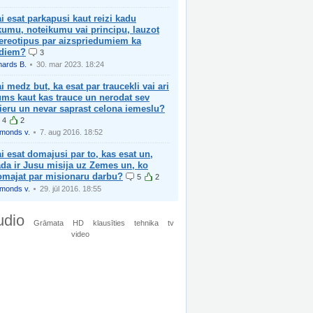
i esat parkapusi kaut reizi kadu
kumu, noteikumu vai principu, lauzot
tereotipus par aizspriedumiem ka
adiem?
3
hards B.
30. mar 2023. 18:24
i medz but, ka esat par traucekli vai ari
ms kaut kas trauce un nerodat sev
ieru un nevar saprast celona iemeslu?
4
2
imonds v.
7. aug 2016. 18:52
i esat domajusi par to, kas esat un,
da ir Jusu misija uz Zemes un, ko
omajat par misionaru darbu?
5
2
imonds v.
29. jūl 2016. 18:55
udio
Grāmata
HD
klausīties
tehnika
tv
video