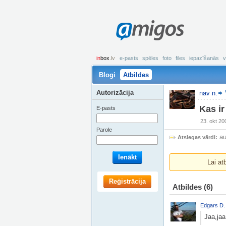
amigos
in
box
.lv
e-pasts
spēles
foto
files
iepazīšanās
v
Blogi
Atbildes
Autorizācija
nav n.
Kas ir
E-pasts
23. okt 20
Parole
au
Atslegas vārdi:
Ienākt
Lai at
Reģistrācija
Atbildes
(6)
Edgars D.
Jaa,jaa