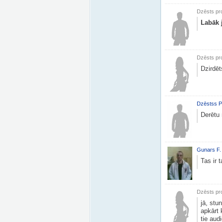
Dzēsts pro
Labāk j
Dzēsts pro
Dzirdēt
Dzēstss P
Derētu
Gunars F.
Tas ir 
Dzēsts pro
jā, stu
apkārt 
tie aud