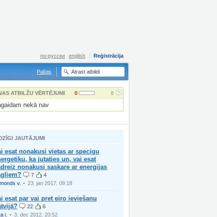
по-русски
english
Reģistrācija
Palīgs
?
ŅAS ATBILŽU VĒRTĒJUMI
0
0
gaidam nekā nav
DZĪGI JAUTĀJUMI
i esat nonakusi vietas ar specigu
ergetiku, ka jutaties un, vai esat
dreiz nonakusi saskare ar energijas
agliem?
7
4
imonds v.
23. jan 2017. 09:18
i esat par vai pret eiro ieviešanu
tvijā?
22
6
a i.
3. dec 2012. 20:52