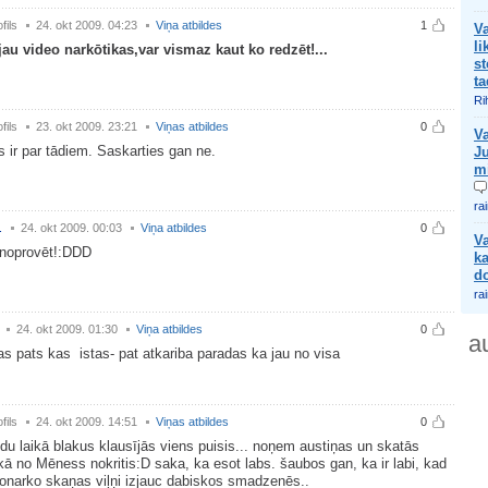
fils
24. okt 2009. 04:23
Viņa atbildes
1
Va
li
au video narkōtikas,var vismaz kaut ko redzēt!...
s
t
Ri
fils
23. okt 2009. 23:21
Viņas atbildes
0
Va
s ir par tādiem. Saskarties gan ne.
Ju
m
ra
.
24. okt 2009. 00:03
Viņa atbildes
0
Va
 noprovēt!:DDD
ka
d
ra
24. okt 2009. 01:30
Viņa atbildes
0
a
tas pats kas istas- pat atkariba paradas ka jau no visa
fils
24. okt 2009. 14:51
Viņas atbildes
0
ndu laikā blakus klausījās viens puisis... noņem austiņas un skatās
kā no Mēness nokritis:D saka, ka esot labs. šaubos gan, ka ir labi, kad
ionarko skaņas viļņi izjauc dabiskos smadzenēs..