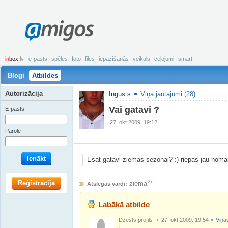
amigos
in
box
.lv
e-pasts
spēles
foto
files
iepazīšanās
veikals
ceļojumi
smart
Blogi
Atbildes
Autorizācija
Ingus s.
Viņa jautājumi (28)
Vai gatavi ?
E-pasts
27. okt 2009. 19:12
Parole
Ienākt
Esat gatavi ziemas sezonai? :) riepas jau nomai
Reģistrācija
27
ziema
Atslegas vārdi:
Labākā atbilde
Dzēsts profils
27. okt 2009. 19:54
Viņas