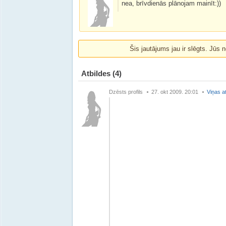
nea, brīvdienās plānojam mainīt:))
Šis jautājums jau ir slēgts. Jūs n
Atbildes
(4)
Dzēsts profils
27. okt 2009. 20:01
Viņas a