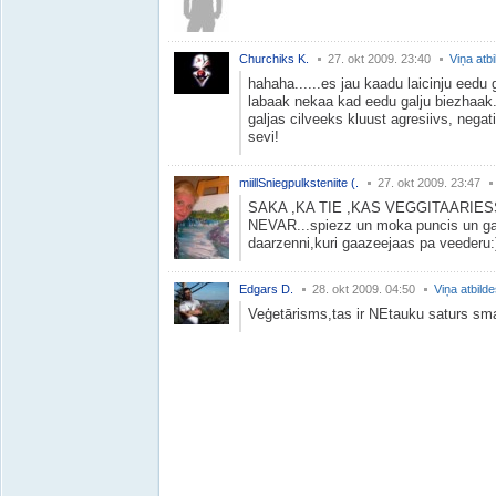
Churchiks K.
27. okt 2009. 23:40
Viņa atb
hahaha......es jau kaadu laicinju eedu g
labaak nekaa kad eedu galju biezhaak....
galjas cilveeks kluust agresiivs, negati
sevi!
miillSniegpulksteniite (.
27. okt 2009. 23:47
SAKA ,KA TIE ,KAS VEGGITAARIES
NEVAR...spiezz un moka puncis un gal
daarzenni,kuri gaazeejaas pa veederu:
Edgars D.
28. okt 2009. 04:50
Viņa atbild
Veģetārisms,tas ir NEtauku saturs sma