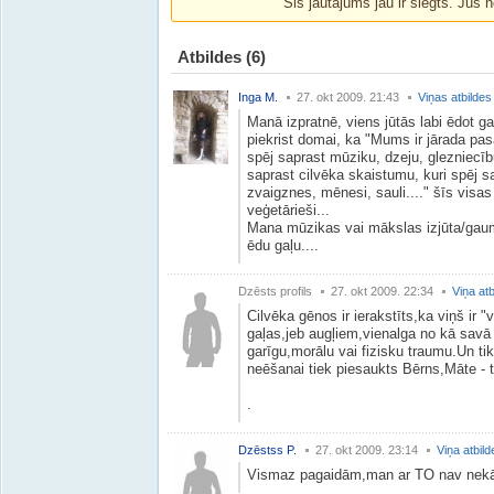
Šis jautājums jau ir slēgts. Jūs n
Atbildes
(6)
Inga M.
27. okt 2009. 21:43
Viņas atbildes
Manā izpratnē, viens jūtās labi ēdot gaļ
piekrist domai, ka "Mums ir jārada pasa
spēj saprast mūziku, dzeju, glezniecību
saprast cilvēka skaistumu, kuri spēj sa
zvaigznes, mēnesi, sauli...." šīs visa
veģetārieši...
Mana mūzikas vai mākslas izjūta/gaum
ēdu gaļu....
Dzēsts profils
27. okt 2009. 22:34
Viņa atb
Cilvēka gēnos ir ierakstīts,ka viņš ir 
gaļas,jeb augļiem,vienalga no kā savā 
garīgu,morālu vai fizisku traumu.Un ti
neēšanai tiek piesaukts Bērns,Māte - t
.
Dzēstss P.
27. okt 2009. 23:14
Viņa atbild
Vismaz pagaidām,man ar TO nav nekā 