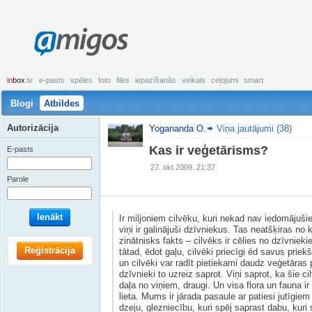
amigos
in
box
.lv
e-pasts
spēles
foto
files
iepazīšanās
veikals
ceļojumi
smart
Blogi
Atbildes
Autorizācija
Yogananda O.
Viņa jautājumi (38)
Kas ir veģetārisms?
E-pasts
27. okt 2009. 21:37
Parole
Ienākt
Ir miljoniem cilvēku, kuri nekad nav iedomājuš
viņi ir galinājuši dzīvniekus. Tas neatšķiras no
zinātnisks fakts – cilvēks ir cēlies no dzīvnieki
Reģistrācija
tātad, ēdot gaļu, cilvēki priecīgi ēd savus prie
un cilvēki var radīt pietiekami daudz veģetāras 
dzīvnieki to uzreiz saprot. Viņi saprot, ka šie cil
daļa no viņiem, draugi. Un visa flora un fauna 
lieta. Mums ir jārada pasaule ar patiesi jutīgie
dzeju, glezniecību, kuri spēj saprast dabu, kuri