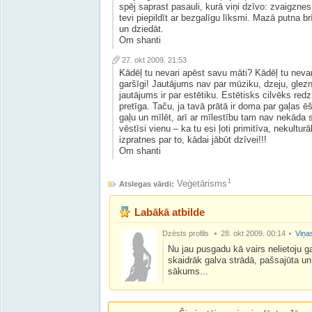
spēj saprast pasauli, kurā viņi dzīvo: zvaigzne
tevi piepildīt ar bezgalīgu līksmi. Mazā putna br
un dziedāt.
Om shanti
27. okt 2009. 21:53
Kādēļ tu nevari apēst savu māti? Kādēļ tu nevar
garšīgi! Jautājums nav par mūziku, dzeju, glezni
jautājums ir par estētiku. Estētisks cilvēks redz
pretīga. Taču, ja tavā prātā ir doma par gaļas ēš
gaļu un mīlēt, arī ar mīlestību tam nav nekāda s
vēstīsi vienu – ka tu esi ļoti primitīva, nekultu
izpratnes par to, kādai jābūt dzīvei!!!
Om shanti
1
Veģetārisms
Atslegas vārdi:
Labākā atbilde
Dzēsts profils
28. okt 2009. 00:14
Viņas
Nu jau pusgadu kā vairs nelietoju ga
skaidrāk galva strādā, pašsajūta un
sākums...