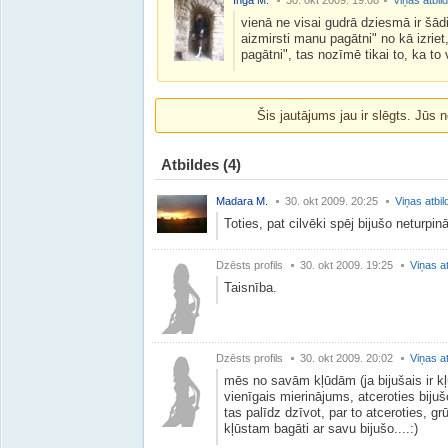
Inga M.
30. okt 2009. 19:08
Viņas atbil
vienā ne visai gudrā dziesmā ir šādi
aizmirsti manu pagātni" no kā izriet,
pagātni", tas nozīmē tikai to, ka to
Šis jautājums jau ir slēgts. Jūs n
Atbildes
(4)
Madara M.
30. okt 2009. 20:25
Viņas atbil
Toties, pat cilvēki spēj bijušo neturpin
Dzēsts profils
30. okt 2009. 19:25
Viņas a
Taisnība.
Dzēsts profils
30. okt 2009. 20:02
Viņas a
mēs no savām kļūdām (ja bijušais ir kļū
vienīgais mierinājums, atceroties bijuš
tas palīdz dzīvot, par to atceroties, g
kļūstam bagāti ar savu bijušo....:)