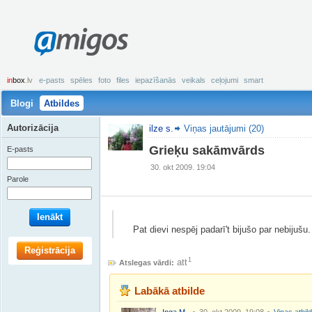
amigos
in
box
.lv
e-pasts
spēles
foto
files
iepazīšanās
veikals
ceļojumi
smart
Blogi
Atbildes
Autorizācija
ilze s.
Viņas jautājumi (20)
Grieķu sakāmvārds
E-pasts
30. okt 2009. 19:04
Parole
Ienākt
Pat dievi nespēj padarī't bijušo par nebijušu.
Reģistrācija
1
att
Atslegas vārdi:
Labākā atbilde