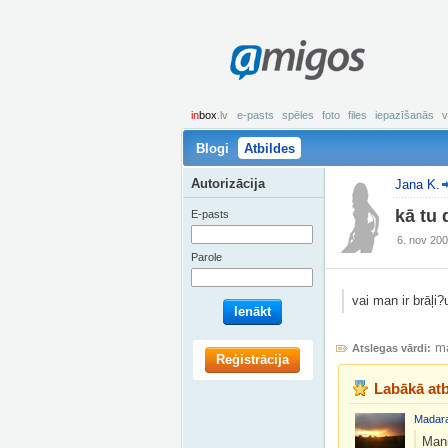
amigos
in
box
.lv
e-pasts
spēles
foto
files
iepazīšanās
v
Blogi
Atbildes
Autorizācija
Jana K.
kā tu
E-pasts
6. nov 200
Parole
vai man ir brāļi?
Ienākt
ma
Atslegas vārdi:
Reģistrācija
Labākā atb
Madar
Mani