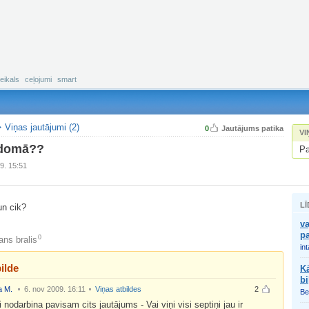
eikals
ceļojumi
smart
Viņas jautājumi (2)
0
Jautājums patika
VI
 domā??
Pa
9. 15:51
LĪ
un cik?
va
pa
0
ns bralis
int
ilde
Kā
bi
a M.
6. nov 2009. 16:11
Viņas atbildes
2
Be
 nodarbina pavisam cits jautājums - Vai viņi visi septiņi jau ir