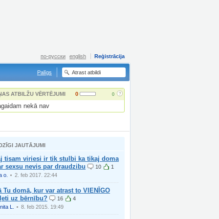
по-русски
english
Reģistrācija
Palīgs
?
ŅAS ATBILŽU VĒRTĒJUMI
0
0
gaidam nekā nav
DZĪGI JAUTĀJUMI
j tisam viriesi ir tik stulbi ka tikaj doma
r sexsu nevis par draudzibu
10
1
a o.
2. feb 2017. 22:44
 Tu domā, kur var atrast to VIENĪGO
ļeti uz bērnību?
16
4
nita L.
8. feb 2015. 19:49