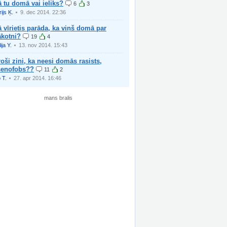
 tu domā vai ieliks?
6
3
ijs Ķ.
9. dec 2014. 22:36
 vīrietis parāda, ka viņš domā par
ākotni?
19
4
ija Y.
13. nov 2014. 15:43
oši zini, ka neesi domās rasists,
senofobs??
11
2
 T.
27. apr 2014. 16:46
mans bralis