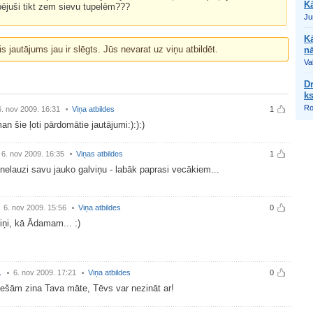
Kā
ējuši tikt zem sievu tupelēm???
Jur
Kā
is jautājums jau ir slēgts. Jūs nevarat uz viņu atbildēt.
n
Val
Dr
k
Ro
6. nov 2009. 16:31
Viņa atbildes
1
an šie ļoti pārdomātie jautājumi:):):)
6. nov 2009. 16:35
Viņas atbildes
1
 nelauzi savu jauko galviņu - labāk paprasi vecākiem...
6. nov 2009. 15:56
Viņa atbildes
0
tiņi, kā Ādamam... :)
.
6. nov 2009. 17:21
Viņa atbildes
0
tiešām zina Tava māte, Tēvs var nezināt ar!