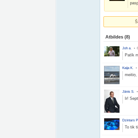
pasp
Š
Atbildes
(8)
Joh a.
Patīk m
Kaija K.
meitiņ,
Jānis S.
Ir! Sep
Dzintars P
To tik 