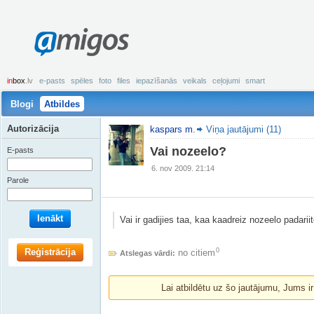
amigos
in
box
.lv
e-pasts
spēles
foto
files
iepazīšanās
veikals
ceļojumi
smart
Blogi
Atbildes
Autorizācija
kaspars m.
Viņa jautājumi (11)
Vai nozeelo?
E-pasts
6. nov 2009. 21:14
Parole
Ienākt
Vai ir gadijies taa, kaa kaadreiz nozeelo padariit
Reģistrācija
0
no citiem
Atslegas vārdi:
Lai atbildētu uz šo jautājumu, Jums i