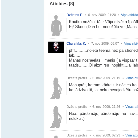
Atbildes
(8)
Dzēstss P.
6. nov 2009. 21:20
Viņa atbild
Kautko nožēlot-tā ir Vāja cilvēka īpašī
Ej!-Skrien,Dari-bet nenožēlo-vot,Mans 
Churchiks K.
7. nov 2009. 05:07
Viņa atbi
pfff..........noieta teema nez pa shonede
lab.....
Manas nozheelas liimenis (ja vispaar t
taads........Oi aizmirsu nopirkt....ai lab
Dzēsts profils
6. nov 2009. 21:19
Viņas at
Manuprāt, katram kādreiz ir nācies kau
ka jādzīvo tā, lai neko nevajadzētu nož
Dzēsts profils
6. nov 2009. 21:26
Viņas at
Nea...pārdomāju, pārdomāju- nu- nav... 
nolūku :)
Dzēsts profils
7. nov 2009. 02:23
Viņa atb