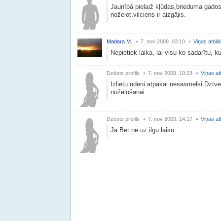
Jaunībā pielaiž kļūdas,brieduma gados
noželot,vilciens ir aizgājis.
Madara M.
7. nov 2009. 03:10
Viņas atbil
Nepietiek laika, lai visu ko sadarītu, k
Dzēsts profils
7. nov 2009. 10:23
Viņas at
Izlietu ūdeni atpakaļ nesasmelsi.Dzīve
nožēlošanai.
Dzēsts profils
7. nov 2009. 14:17
Viņas at
Jā.Bet ne uz ilgu laiku.