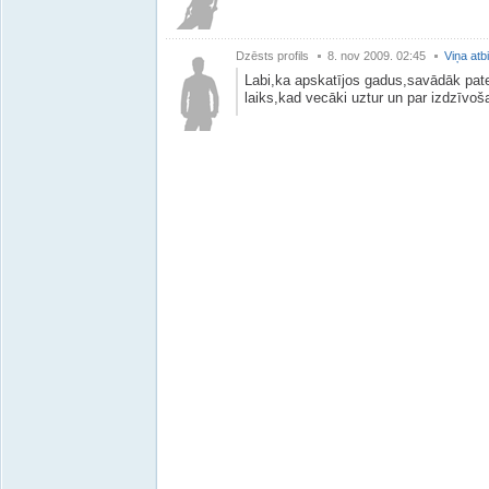
Dzēsts profils
8. nov 2009. 02:45
Viņa atb
Labi,ka apskatījos gadus,savādāk pate
laiks,kad vecāki uztur un par izdzīvoš