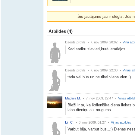
Šis jautājums jau ir slēgts. Jūs n
Atbildes
(4)
Dzēsts profils
7. nov 2009. 20:02
Viņa atb
Kad satiku sievieti,kurā iemīlējos.
Dzēsts profils
7. nov 2009. 22:30
Viņas at
tāda vēl būs un ne tikai viena vien :)
Madara M.
7. nov 2009. 22:47
Viņas atbil
Bieži ir tā, ka ikdienišķa diena liekas
labo dieniņu aiz muguras.
Lin C.
8. nov 2009. 01:27
Viņas atbildes
Varbūt bija, varbūt būs...:) Dienas nes