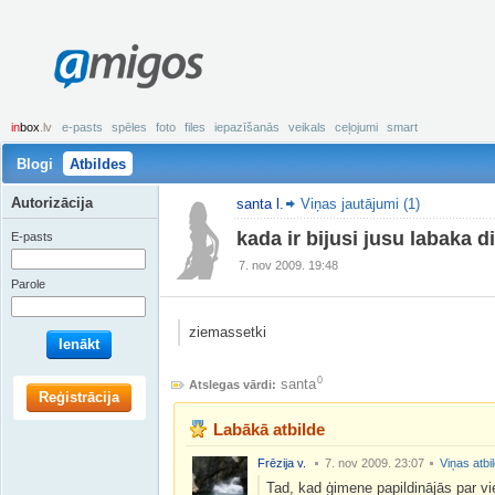
amigos
in
box
.lv
e-pasts
spēles
foto
files
iepazīšanās
veikals
ceļojumi
smart
Blogi
Atbildes
Autorizācija
santa l.
Viņas jautājumi (1)
kada ir bijusi jusu labaka 
E-pasts
7. nov 2009. 19:48
Parole
ziemassetki
Ienākt
0
santa
Atslegas vārdi:
Reģistrācija
Labākā atbilde
Frēzija v.
7. nov 2009. 23:07
Viņas atbi
Tad, kad ģimene papildinājās par vi