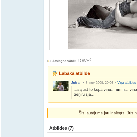
0
LOWE
Atslegas vārdi:
Labākā atbilde
Joh a.
8. nov 2009. 20:06
Viņa atbildes
...sajust to kopā viņu...mmm... viņai
treņiruisja...
Šis jautājums jau ir slēgts. Jūs n
Atbildes
(7)