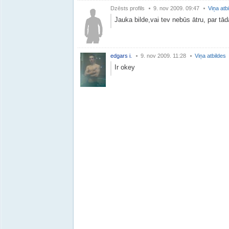
Dzēsts profils
9. nov 2009. 09:47
Viņa atb
Jauka bilde,vai tev nebūs ātru, par tā
edgars i.
9. nov 2009. 11:28
Viņa atbildes
Ir okey