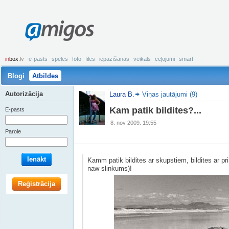
amigos
in
box
.lv
e-pasts
spēles
foto
files
iepazīšanās
veikals
ceļojumi
smart
Blogi
Atbildes
Autorizācija
Laura B.
Viņas jautājumi (9)
Kam patik bildites?...
E-pasts
8. nov 2009. 19:55
Parole
Ienākt
Kamm patik bildites ar skupstiem, bildites ar pri
naw slinkums)!
Reģistrācija