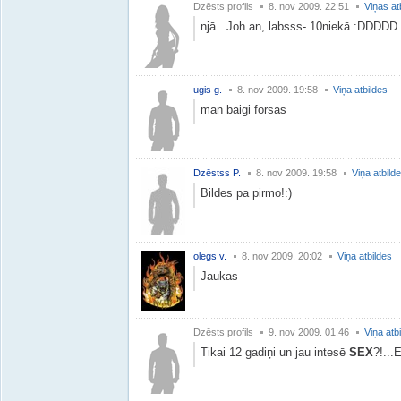
Dzēsts profils
8. nov 2009. 22:51
Viņas at
njā...Joh an, labsss- 10niekā :DDDDD
ugis g.
8. nov 2009. 19:58
Viņa atbildes
man baigi forsas
Dzēstss P.
8. nov 2009. 19:58
Viņa atbild
Bildes pa pirmo!:)
olegs v.
8. nov 2009. 20:02
Viņa atbildes
Jaukas
Dzēsts profils
9. nov 2009. 01:46
Viņa atb
Tikai 12 gadiņi un jau intesē
SEX
?!...