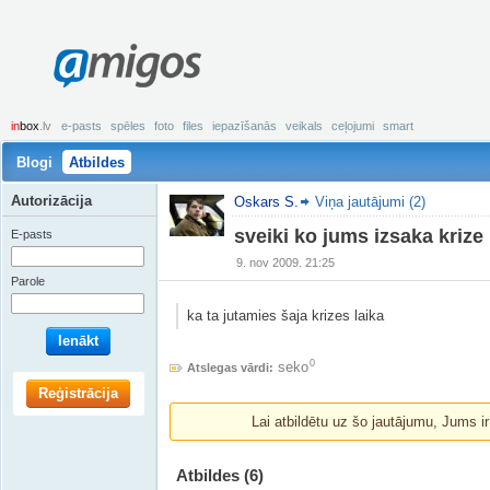
amigos
in
box
.lv
e-pasts
spēles
foto
files
iepazīšanās
veikals
ceļojumi
smart
Blogi
Atbildes
Autorizācija
Oskars S.
Viņa jautājumi (2)
sveiki ko jums izsaka krize
E-pasts
9. nov 2009. 21:25
Parole
ka ta jutamies šaja krizes laika
Ienākt
0
seko
Atslegas vārdi:
Reģistrācija
Lai atbildētu uz šo jautājumu, Jums i
Atbildes
(6)