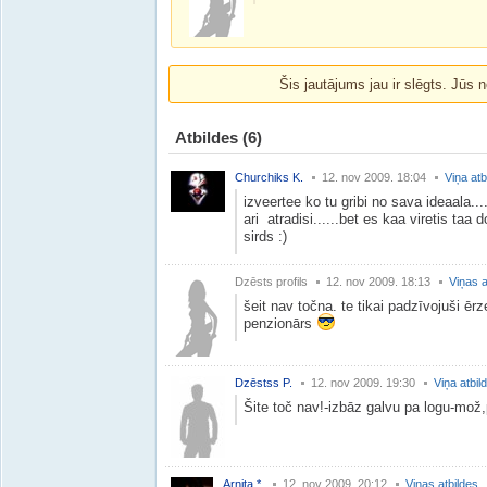
Šis jautājums jau ir slēgts. Jūs n
Atbildes
(6)
Churchiks K.
12. nov 2009. 18:04
Viņa atb
izveertee ko tu gribi no sava ideaala....
ari atradisi......bet es kaa viretis taa
sirds :)
Dzēsts profils
12. nov 2009. 18:13
Viņas a
šeit nav točna. te tikai padzīvojuši ēr
penzionārs
Dzēstss P.
12. nov 2009. 19:30
Viņa atbil
Šite toč nav!-izbāz galvu pa logu-mož,
Arnita *.
12. nov 2009. 20:12
Viņas atbildes