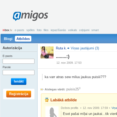
amigos
in
box
.lv
e-pasts
spēles
foto
files
iepazīšanās
veikals
ceļojumi
smart
Blogi
Atbildes
Autorizācija
Ruta k.
Viņas jautājumi (3)
........:)
E-pasts
12. nov 2009. 17:53
Parole
ka varr atras sew miluu jaukuu puisiii???
Ienākt
0
puisis25
Atslegas vārdi:
Reģistrācija
Labākā atbilde
Dzēsts profils
12. nov 2009. 17:59
Viņa
Esot pašai mīļai un jaukai...tik vienk