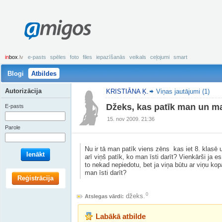
amigos
in
box
.lv
e-pasts
spēles
foto
files
iepazīšanās
veikals
ceļojumi
smart
Blogi
Atbildes
Autorizācija
KRISTIĀNA Ķ.
Viņas jautājumi (1)
Džeks, kas patīk man un m
E-pasts
15. nov 2009. 21:36
Parole
Nu ir tā man patīk viens zēns kas iet 8. klasē 
Ienākt
arī viņš patīk, ko man īsti darīt? Vienkārši ja
to nekad nepiedotu, bet ja viņa būtu ar viņu kop
man īsti darīt?
Reģistrācija
0
džeks.
Atslegas vārdi:
Labākā atbilde