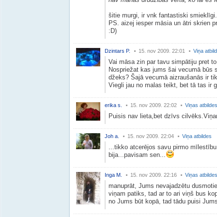
šitie murgi, ir vnk fantastiski smieklīgi.
PS. aizej iesper māsia un ātri skrien p
:D)
Dzintars P.
15. nov 2009. 22:01
Viņa atbil
Vai māsa zin par tavu simpātiju pret t
Nospriežat kas jums šai vecumā būs s
džeks? Šajā vecumā aizraušanās ir tik
Viegli jau no malas teikt, bet tā tas ir 
erika s.
15. nov 2009. 22:02
Viņas atbilde
Puisis nav lieta,bet dzīvs cilvēks.Viņa
Joh a.
15. nov 2009. 22:04
Viņa atbildes
...tikko atcerējos savu pirmo mīlestību
bija...pavisam sen...
Inga M.
15. nov 2009. 22:16
Viņas atbilde
manuprāt, Jums nevajadzētu dusmoties
viņam patiks, tad ar to ari viņš bus ko
no Jums būt kopā, tad tādu puisi Jums