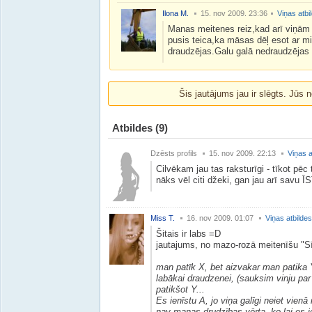
Ilona M.
15. nov 2009. 23:36
Viņas atbi
Manas meitenes reiz,kad arī viņām b
pusis teica,ka māsas dēļ esot ar mi
draudzējas.Galu galā nedraudzējas 
Šis jautājums jau ir slēgts. Jūs n
Atbildes
(9)
Dzēsts profils
15. nov 2009. 22:13
Viņas a
Cilvēkam jau tas raksturīgi - tīkot pēc 
nāks vēl citi džeki, gan jau arī savu Ī
Miss T.
16. nov 2009. 01:07
Viņas atbildes
Šitais ir labs =D
jautajums, no mazo-rozā meitenīšu "Sīr
man patīk X, bet aizvakar man patika Y
labākai draudzenei, (sauksim vinju par 
patikšot Y...
Es ienīstu A, jo viņa galīgi neiet vien
nav manas drudzības vērta, ko lai es 