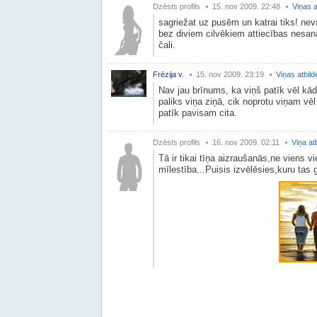
Dzēsts profils
15. nov 2009. 22:48
Viņas a
sagriežat uz pusēm un katrai tiks! neva
bez diviem cilvēkiem attiecības nesanā
čali.
Frēzija v.
15. nov 2009. 23:19
Viņas atbild
Nav jau brīnums, ka viņš patīk vēl kā
paliks viņa ziņā, cik noprotu viņam vē
patīk pavisam cita.
Dzēsts profils
16. nov 2009. 02:11
Viņa at
Tā ir tikai tīņa aizraušanās,ne viens vi
mīlestība...Puisis izvēlēsies,kuru tas g