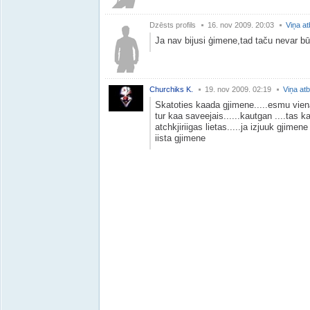
Dzēsts profils
16. nov 2009. 20:03
Viņa at
Ja nav bijusi ģimene,tad taču nevar bū
Churchiks K.
19. nov 2009. 02:19
Viņa atb
Skatoties kaada gjimene.....esmu viena
tur kaa saveejais......kautgan ....tas ka
atchkjiriigas lietas.....ja izjuuk gjimene
iista gjimene