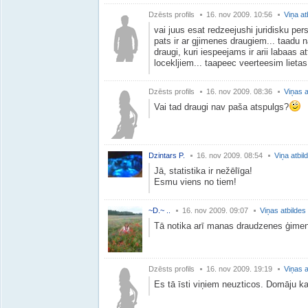
Dzēsts profils
16. nov 2009. 10:56
Viņa at
vai juus esat redzeejushi juridisku per
pats ir ar gjimenes draugiem... taadu na
draugi, kuri iespeejams ir arii labaas a
locekljiem... taapeec veerteesim lietas
Dzēsts profils
16. nov 2009. 08:36
Viņas a
Vai tad draugi nav paša atspulgs?
Dzintars P.
16. nov 2009. 08:54
Viņa atbil
Jā, statistika ir nežēlīga!
Esmu viens no tiem!
~D.~ ..
16. nov 2009. 09:07
Viņas atbildes
Tā notika arī manas draudzenes ģime
Dzēsts profils
16. nov 2009. 19:19
Viņas a
Es tā īsti viņiem neuzticos. Domāju ka