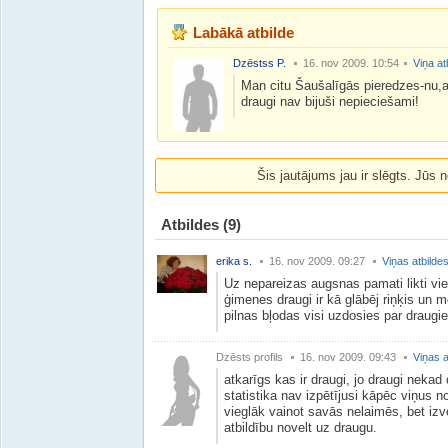
Labākā atbilde
Dzēstss P.
16. nov 2009. 10:54
Viņa at
Man citu Šaušalīgās pieredzes-nu,
draugi nav bijuši nepieciešami!
Šis jautājums jau ir slēgts. Jūs n
Atbildes
(9)
erika s.
16. nov 2009. 09:27
Viņas atbilde
Uz nepareizas augsnas pamati likti vi
ģimenes draugi ir kā glābēj riņķis un 
pilnas bļodas visi uzdosies par draugi
Dzēsts profils
16. nov 2009. 09:43
Viņas a
atkarīgs kas ir draugi, jo draugi nekad
statistika nav izpētījusi kāpēc viņus n
vieglāk vainot savās nelaimēs, bet iz
atbildību novelt uz draugu.