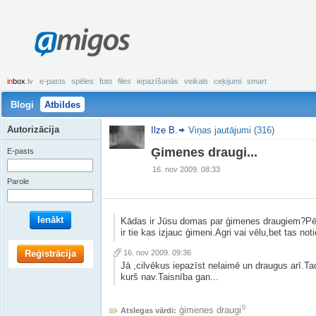
amigos
in
box
.lv
e-pasts
spēles
foto
files
iepazīšanās
veikals
ceļojumi
smart
Blogi
Atbildes
Autorizācija
Ilze B.
Viņas jautājumi (316)
Ģimenes draugi...
E-pasts
16. nov 2009. 08:33
Parole
Ienākt
Kādas ir Jūsu domas par ģimenes draugiem?Pēc s
ir tie kas izjauc ģimeni.Agri vai vēlu,bet tas n
Reģistrācija
16. nov 2009. 09:36
Jā ,cilvēkus iepazīst nelaimē un draugus arī.Tad
kurš nav.Taisnība gan...
0
ģimenes draugi
Atslegas vārdi: