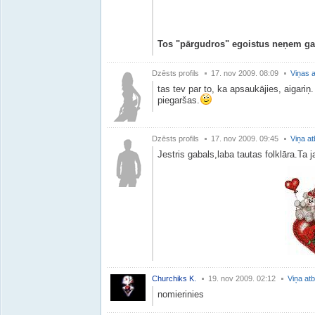
Tos "pārgudros" egoistus neņem ga
Dzēsts profils
17. nov 2009. 08:09
Viņas a
tas tev par to, ka apsaukājies, aigari
piegaršas.
Dzēsts profils
17. nov 2009. 09:45
Viņa at
Jestris gabals,laba tautas folklāra.Ta 
Churchiks K.
19. nov 2009. 02:12
Viņa atb
nomierinies