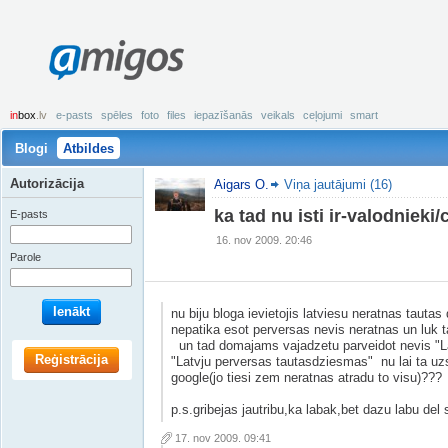
amigos
in
box
.lv
e-pasts
spēles
foto
files
iepazīšanās
veikals
ceļojumi
smart
Blogi
Atbildes
Autorizācija
Aigars O.
Viņa jautājumi (16)
ka tad nu isti ir-valodnieki
E-pasts
16. nov 2009. 20:46
Parole
Ienākt
nu biju bloga ievietojis latviesu neratnas tautas
nepatika esot perversas nevis neratnas un luk t
un tad domajams vajadzetu parveidot nevis "La
Reģistrācija
"Latvju perversas tautasdziesmas" nu lai ta 
google(jo tiesi zem neratnas atradu to visu)???
p.s.gribejas jautribu,ka labak,bet dazu labu del
17. nov 2009. 09:41