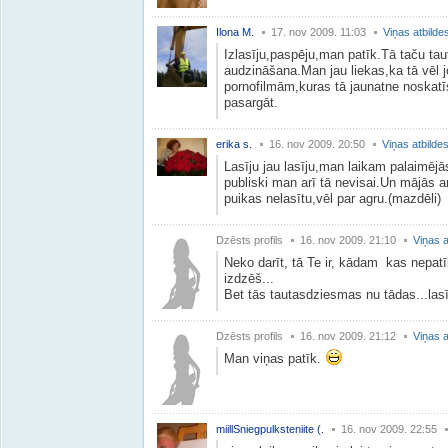
Ilona M.
17. nov 2009. 11:03
Viņas atbilde
Izlasīju,paspēju,man patīk.Tā taču tau
audzināšana.Man jau liekas,ka tā vēl 
pornofilmām,kuras tā jaunatne noskatīs
pasargāt.
erika s.
16. nov 2009. 20:50
Viņas atbilde
Lasīju jau lasīju,man laikam palaimējā
publiski man arī tā nevisai.Un mājās arī
puikas nelasītu,vēl par agru.(mazdēli)
Dzēsts profils
16. nov 2009. 21:10
Viņas a
Neko darīt, tā Te ir, kādam kas nepatīk
izdzēš...
Bet tās tautasdziesmas nu tādas...lasīj
Dzēsts profils
16. nov 2009. 21:12
Viņas a
Man viņas patīk.
miillSniegpulksteniite (.
16. nov 2009. 22:55