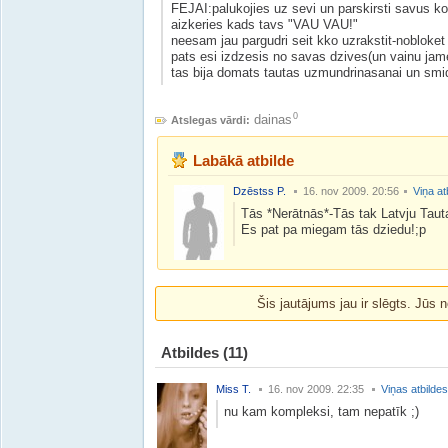
FEJAI:palukojies uz sevi un parskirsti savus ko
aizkeries kads tavs "VAU VAU!"
neesam jau pargudri seit kko uzrakstit-nobloket
pats esi izdzesis no savas dzives(un vainu jame
tas bija domats tautas uzmundrinasanai un smid
0
dainas
Atslegas vārdi:
Labākā atbilde
Dzēstss P.
16. nov 2009. 20:56
Viņa at
Tās *Nerātnās*-Tās tak Latvju Tauta
Es pat pa miegam tās dziedu!;p
Šis jautājums jau ir slēgts. Jūs n
Atbildes
(11)
Miss T.
16. nov 2009. 22:35
Viņas atbildes
nu kam kompleksi, tam nepatīk ;)