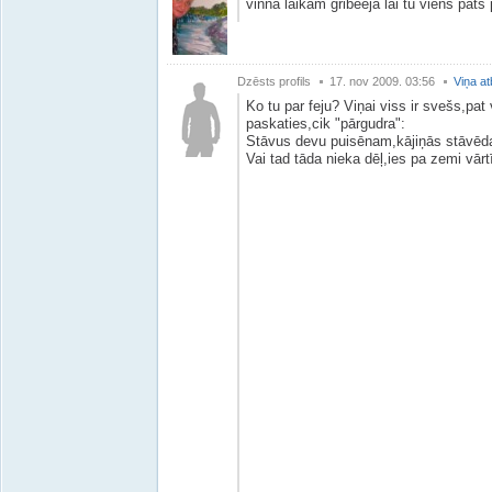
vinna laikam gribeeja lai tu viens pats 
Dzēsts profils
17. nov 2009. 03:56
Viņa at
Ko tu par feju? Viņai viss ir svešs,pat
paskaties,cik "pārgudra":
Stāvus devu puisēnam,kājiņās stāvē
Vai tad tāda nieka dēļ,ies pa zemi vārtī