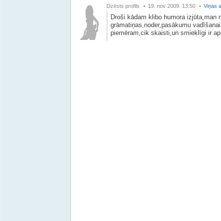
Dzēsts profils
19. nov 2009. 13:50
Viņas a
Droši kādam klibo humora izjūta,man m
grāmatiņas,noder,pasākumu vadīšanai
piemēram,cik skaisti,un smieklīgi ir ap