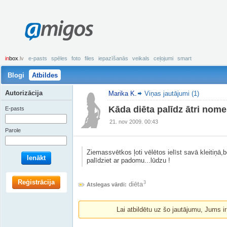
amigos
in
box
.lv
e-pasts
spēles
foto
files
iepazīšanās
veikals
ceļojumi
smart
Blogi
Atbildes
Autorizācija
Marika K.
Viņas jautājumi (1)
Kāda diēta palīdz ātri nomes
E-pasts
21. nov 2009. 00:43
Parole
Ziemassvētkos ļoti vēlētos ielīst savā kleitiņā
Ienākt
palīdziet ar padomu...lūdzu !
Reģistrācija
3
diēta
Atslegas vārdi:
Lai atbildētu uz šo jautājumu, Jums i