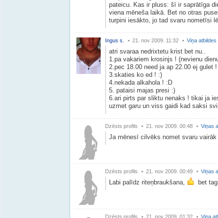
pateicu. Kas ir pluss: šī ir saprātīga 
viena mēneša laikā. Bet no otras puses
turpini iesākto, jo tad svaru nometīsi l
Ingus s.
21. nov 2009. 11:32
Viņa atbildes
atri svaraa nedrixtetu krist bet nu..
1.pa vakariem krosinjs ! (nevienu dienu
2.pec 18.00 need ja ap 22.00 ej gulet !
3.skaties ko ed ! :)
4.nekada alkahola ! :D
5. pataisi majas presi :)
6.ari pirts par sliktu nenaks ! tikai ja i
uzmet garu un viss gaidi kad saksi svi
Dzēsts profils
21. nov 2009. 00:48
Viņas a
Ja mēnesī cilvēks nomet svaru vairāk p
Dzēsts profils
21. nov 2009. 00:49
Viņas a
Labi palīdz riteņbraukšana,
bet taga
Dzēsts profils
21. nov 2009. 01:32
Viņa at