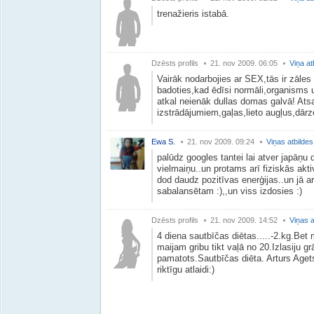
trenažieris istabā.
Dzēsts profils
21. nov 2009. 06:05
Viņa at
Vairāk nodarbojies ar SEX,tās ir zāles
badoties,kad ēdīsi normāli,organisms 
atkal neienāk dullas domas galvā! Ats
izstrādājumiem,gaļas,lieto augļus,dārz
Ewa S.
21. nov 2009. 09:24
Viņas atbildes
palūdz googles tantei lai atver japāņu 
vielmaiņu..un protams arī fiziskās aktiv
dod daudz pozitīvas enerģijas..un jā a
sabalansētam :),,un viss izdosies :)
Dzēsts profils
21. nov 2009. 14:52
Viņas a
4 diena sautbīčas diētas.....-2.kg.Bet ma
maijam gribu tikt vaļā no 20.Izlasiju gr
pamatots.Sautbīčas diēta. Arturs Aget
riktīgu atlaidi:)