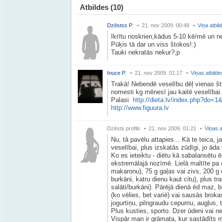
Atbildes
(10)
Dzēstss P.
21. nov 2009. 00:48
Viņa atbil
Ikrītu noskrien,kādus 5-10 kē/mē un n
Pūķis tā dar un viss štokos!:)
Tauki nekratās nekur?;p
Inuce P.
21. nov 2009. 01:17
Viņas atbilde
Trakā! Nebendē veselību dēļ vienas št
nomesti kg mēnesī jau kaitē veselībai.
Palasi
http://dieta.lv/index.php?do=1
http://www.figuura.lv
Dzēsts profils
21. nov 2009. 01:21
Viņas a
Nu, tā pavēlu attapies... Kā te teica, j
veselībai, plus izskatās zūdīgi, jo āda
Ko es ieteiktu - diētu kā sabalansētu ē
ekstremālajā nozīmē. Lielā maltīte pa 
makaronu), 75 g gaļas vai zivs, 200 g 
burkāni, katru dienu kaut citu), plus tr
salāti/burkāni). Pārējā dienā ēd maz, be
(ko vēlies, bet variē) vai sausās brok
jogurtiņu, pilngraudu cepumu, augļus, 
Plus kusties, sporto. Dzer ūdeni vai nes
Vispār man ir grāmata, kur sastādīts m