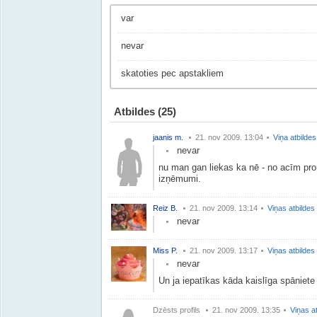
var
nevar
skatoties pec apstakliem
Atbildes
(25)
jaanis m.
21. nov 2009. 13:04
Viņa atbildes
nevar
nu man gan liekas ka nē - no acīm prom
izņēmumi.
Reiz B.
21. nov 2009. 13:14
Viņas atbildes
nevar
Miss P.
21. nov 2009. 13:17
Viņas atbildes
nevar
Un ja iepatīkas kāda kaislīga spāniete 
Dzēsts profils
21. nov 2009. 13:35
Viņas a