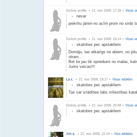
Dzēsts profils
21. nov 2009. 17:28
Viņas a
nevar
piekrītu jānim-no acīm prom no sirds l
Dzēsts profils
21. nov 2009. 19:14
Viņas a
skatoties pec apstakliem
Domāju, tas atkarīgs no abiem, no jūtu
otram...
Bet tie jau tik spriedumi no malas, katr
Jums veicas!!!
La s.
21. nov 2009. 19:17
Viņas atbildes
skatoties pec apstakliem
Tas var izrādīties labs mīlestības katali
Dzēsts profils
21. nov 2009. 20:48
Viņas a
skatoties pec apstakliem
Joh a.
21. nov 2009. 22:24
Viņa atbildes