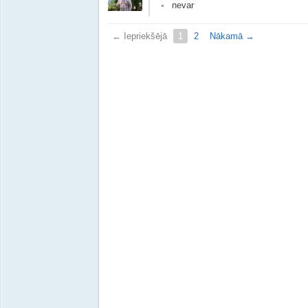
nevar
← Iepriekšējā
1
2
Nākamā →