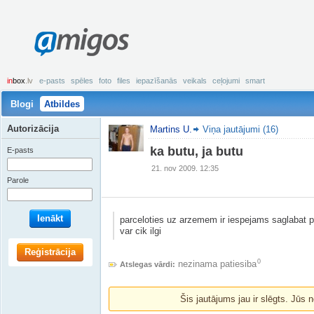
amigos
in
box
.lv
e-pasts
spēles
foto
files
iepazīšanās
veikals
ceļojumi
smart
Blogi
Atbildes
Autorizācija
Martins U.
Viņa jautājumi (16)
ka butu, ja butu
E-pasts
21. nov 2009. 12:35
Parole
Ienākt
parceloties uz arzemem ir iespejams saglabat pa
var cik ilgi
Reģistrācija
0
nezinama patiesiba
Atslegas vārdi:
Šis jautājums jau ir slēgts. Jūs n