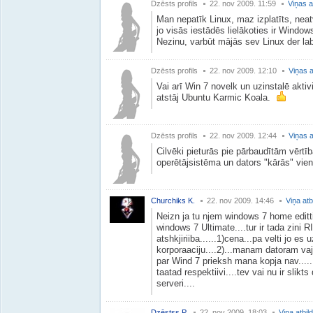
Dzēsts profils
22. nov 2009. 11:59
Viņas a
Man nepatīk Linux, maz izplatīts, nea
jo visās iestādēs lielākoties ir Window
Nezinu, varbūt mājās sev Linux der lab
Dzēsts profils
22. nov 2009. 12:10
Viņas a
Vai arī Win 7 novelk un uzinstalē aktiv
atstāj Ubuntu Karmic Koala.
Dzēsts profils
22. nov 2009. 12:44
Viņas a
Cilvēki pieturās pie pārbaudītām vērtī
operētājsistēma un dators "kārās" vienā
Churchiks K.
22. nov 2009. 14:46
Viņa atb
Neizn ja tu njem windows 7 home edittio
windows 7 Ultimate....tur ir tada zin
atshkjiriiba......1)cena...pa velti jo es
korporaaciju....2)...manam datoram va
par Wind 7 prieksh mana kopja nav.....
taatad respektiivi....tev vai nu ir slikts d
serveri....
Dzēstss P.
22. nov 2009. 18:03
Viņa atbil