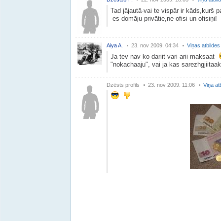
Tad jājautā-vai te vispār ir kāds,kurš
-es domāju privātie,ne ofisi un ofisiņi!
Aiya A.
23. nov 2009. 04:34
Viņas atbildes
Ja tev nav ko dariit vari arii maksaat
"nokachaaju", vai ja kas sarezhgjiitaa
Dzēsts profils
23. nov 2009. 11:06
Viņa at