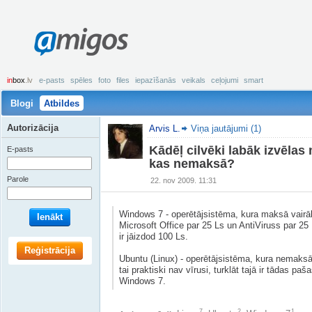
amigos
in
box
.lv
e-pasts
spēles
foto
files
iepazīšanās
veikals
ceļojumi
smart
Blogi
Atbildes
Autorizācija
Arvis L.
Viņa jautājumi (1)
Kādēļ cilvēki labāk izvēlas 
E-pasts
kas nemaksā?
Parole
22. nov 2009. 11:31
Windows 7 - operētājsistēma, kura maksā vairāk
Ienākt
Microsoft Office par 25 Ls un AntiViruss par 2
ir jāizdod 100 Ls.
Reģistrācija
Ubuntu (Linux) - operētājsistēma, kura nemaksā 
tai praktiski nav vīrusi, turklāt tajā ir tādas pa
Windows 7.
7
2
1