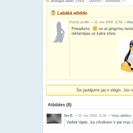
Linux
,
Ubuntu
,
Windows 7
Atslegas vārdi:
Labākā atbilde
Dzēsts profils
22. nov 2009. 11:56
Viņa
Pieradums
un ar pingvīnu nevi
reklamējas uz katra stūra.
Šis jautājums jau ir slēgts. Jūs n
Atbildes
(8)
Ilze B.
22. nov 2009. 11:35
Viņas atbildes
Varbūt tāpēc ,ka cilvēkiem ir par maz i