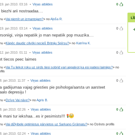
19. jan 2010. 03:16
Viņas atbildes
0
 biezhi arii nostraadaa....
LĪ
umu
Vai piemīt un izmantojam?
no
Aļoša R.
19. jan 2010. 03:14
Viņas atbildes
0
soniigi, vinja nepatiik jo man nepatiik pop muuzika....
umu
Kāpēc daudiz cilvēki necieš Britniju Spīrsu?
no
Katrīna K.
12. jan 2010. 01:11
Viņas atbildes
0
et tiecos peec laimes
umu
Vai Tu liekot roku uz sirds tiesi sobrid vari apgalvot,ka esi patiesi laimiigs?
no
fils
8. jan 2010. 11:37
Viņas atbildes
0
 gadiijumaa vajag griesties pie psihologa/aarsta un aarsteet
alo depresiju !
umu
Dzīve Vai nāve?
no
Agris B.
8. jan 2010. 02:26
Viņas atbildes
0
tik mani tur iekshaa...es ir pesimists!!!
umu
Vai dižķibele optimistus pārvietos uz Sarkano Grāmatu?
no Dzēsts profils
8. jan 2010. 02:24
Viņas atbildes
0