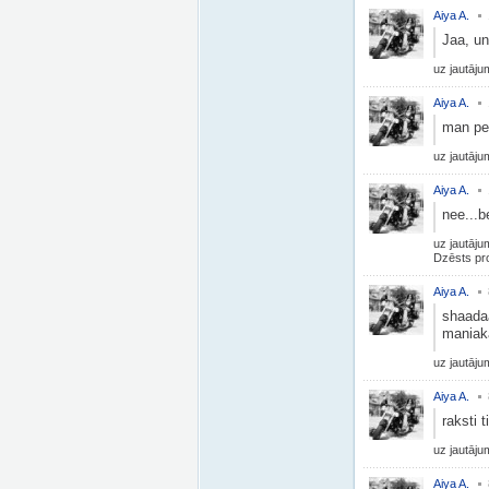
Aiya A.
Jaa, un
uz jautāj
Aiya A.
man per
uz jautāj
Aiya A.
nee...b
uz jautāj
Dzēsts pro
Aiya A.
shaadaa
maniaka
uz jautāj
Aiya A.
raksti 
uz jautāj
Aiya A.