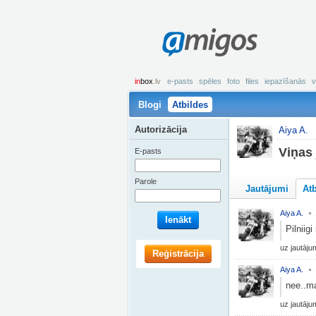
amigos
in
box
.lv
e-pasts
spēles
foto
files
iepazīšanās
v
Blogi
Atbildes
Autorizācija
Aiya A.
Viņas 
E-pasts
Parole
Jautājumi
At
Aiya A.
Ienākt
Pilniig
uz jautāj
Reģistrācija
Aiya A.
nee..ma
uz jautāj