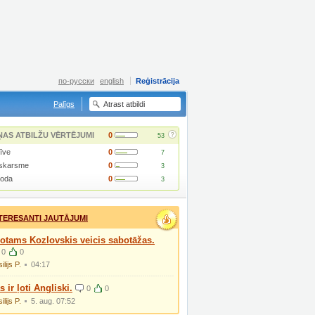
по-русски
english
Reģistrācija
Palīgs
?
ŅAS ATBILŽU VĒRTĒJUMI
0
53
īve
0
7
skarsme
0
3
loda
0
3
TERESANTI JAUTĀJUMI
otams Kozlovskis veicis sabotāžas.
0
0
ilijs P.
04:17
s ir ļoti Angliski.
0
0
ilijs P.
5. aug. 07:52