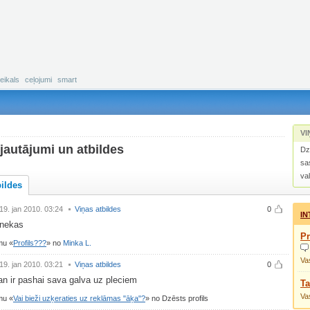
eikals
ceļojumi
smart
VI
jautājumi un atbildes
Dz
sa
va
bildes
19. jan 2010. 03:24
Viņas atbildes
0
IN
i nekas
Pr
umu
Profils???
no
Minka L.
Vas
19. jan 2010. 03:21
Viņas atbildes
0
n ir pashai sava galva uz pleciem
Ta
Vas
umu
Vai bieži uzķeraties uz reklāmas "āķa"?
no Dzēsts profils