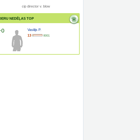
cip director v. blow
DERU NEDĒĻAS TOP
+0
Vasilijs P.
13
8001