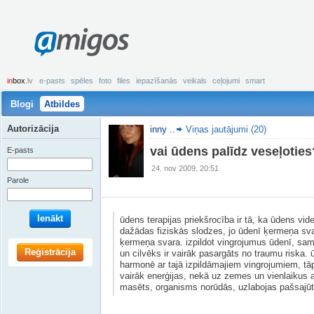
amigos
in
box
.lv
e-pasts
spēles
foto
files
iepazīšanās
veikals
ceļojumi
smart
Blogi
Atbildes
Autorizācija
inny ..
Viņas jautājumi (20)
vai ūdens palīdz veseļoties
E-pasts
24. nov 2009. 20:51
Parole
Ienākt
ūdens terapijas priekšrocība ir tā, ka ūdens vid
dažādas fiziskās slodzes, jo ūdenī ķermeņa svar
ķermeņa svara. izpildot vingrojumus ūdenī, sa
Reģistrācija
un cilvēks ir vairāk pasargāts no traumu riska. 
harmonē ar tajā izpildāmajiem vingrojumiem, t
vairāk enerģijas, nekā uz zemes un vienlaikus ar
masēts, organisms norūdās, uzlabojas pašsajūt