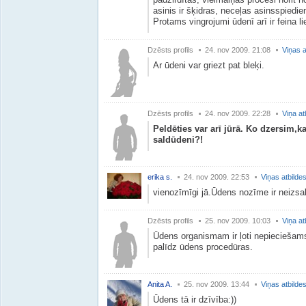
asinis ir šķidras, neceļas asinsspiedien
Protams vingrojumi ūdenī arī ir feina lie
Dzēsts profils
24. nov 2009. 21:08
Viņas a
Ar ūdeni var griezt pat bleķi.
Dzēsts profils
24. nov 2009. 22:28
Viņa at
Peldēties var arī jūrā. Ko dzersim,
saldūdeni?!
erika s.
24. nov 2009. 22:53
Viņas atbilde
vienozīmīgi jā.Ūdens nozīme ir neizs
Dzēsts profils
25. nov 2009. 10:03
Viņa at
Ūdens organismam ir ļoti nepieciešams
palīdz ūdens procedūras.
Anita A.
25. nov 2009. 13:44
Viņas atbilde
Ūdens tā ir dzīvība:))