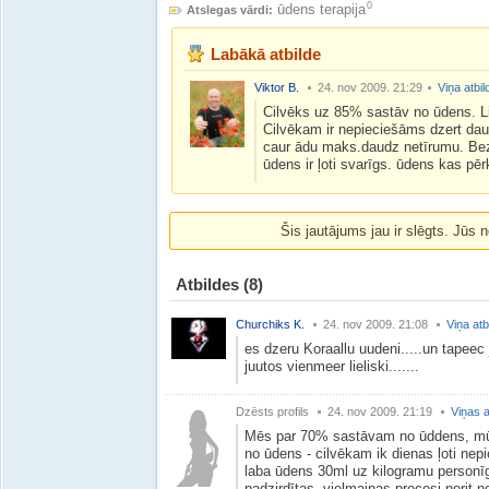
0
ūdens terapija
Atslegas vārdi:
Labākā atbilde
Viktor B.
24. nov 2009. 21:29
Viņa atbil
Cilvēks uz 85% sastāv no ūdens. Li
Cilvēkam ir nepieciešāms dzert daud
caur ādu maks.daudz netīrumu. Bez 
ūdens ir ļoti svarīgs. ūdens kas pē
Šis jautājums jau ir slēgts. Jūs n
Atbildes
(8)
Churchiks K.
24. nov 2009. 21:08
Viņa atb
es dzeru Koraallu uudeni.....un tapeec 
juutos vienmeer lieliski.......
Dzēsts profils
24. nov 2009. 21:19
Viņas a
Mēs par 70% sastāvam no ūddens, mū
no ūdens - cilvēkam ik dienas ļoti nep
laba ūdens 30ml uz kilogramu personī
padzirdītas, vielmaiņas procesi norit n