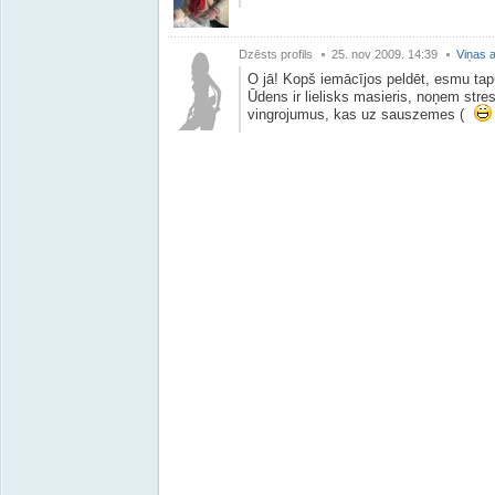
Dzēsts profils
25. nov 2009. 14:39
Viņas a
O jā! Kopš iemācījos peldēt, esmu tap
Ūdens ir lielisks masieris, noņem stres
vingrojumus, kas uz sauszemes (