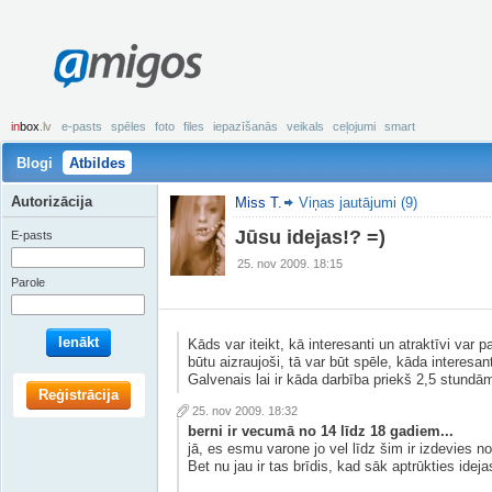
amigos
in
box
.lv
e-pasts
spēles
foto
files
iepazīšanās
veikals
ceļojumi
smart
Blogi
Atbildes
Autorizācija
Miss T.
Viņas jautājumi (9)
Jūsu idejas!? =)
E-pasts
25. nov 2009. 18:15
Parole
Ienākt
Kāds var iteikt, kā interesanti un atraktīvi var 
būtu aizraujoši, tā var būt spēle, kāda interesan
Galvenais lai ir kāda darbība priekš 2,5 stundām
Reģistrācija
25. nov 2009. 18:32
berni ir vecumā no 14 līdz 18 gadiem...
jā, es esmu varone jo vel līdz šim ir izdevies n
Bet nu jau ir tas brīdis, kad sāk aptrūkties ide