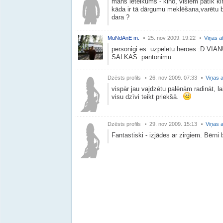
mans ieteikums - kino, visiem patīk ki
kāda ir tā dārgumu meklēšana,varētu bū
dara ?
MuNdAnE m.
25. nov 2009. 19:22
Viņas a
personigi es uzpeletu heroes :D V
SALKAS pantonimu
Dzēsts profils
26. nov 2009. 07:33
Viņas a
vispār jau vajdzētu palēnām radināt, la
visu dzīvi teikt priekšā.
Dzēsts profils
29. nov 2009. 15:13
Viņas a
Fantastiski - izjādes ar zirgiem. Bērn