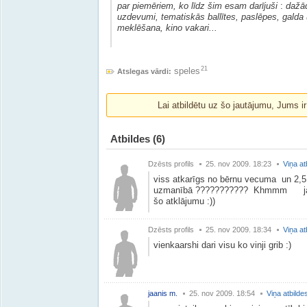
par piemēriem, ko līdz šim esam darījuši
:
dažā
uzdevumi, tematiskās ballītes, paslēpes, galda
meklēšana, kino vakari...
21
speles
Atslegas vārdi:
Lai atbildētu uz šo jautājumu, Jums i
Atbildes
(6)
Dzēsts profils
25. nov 2009. 18:23
Viņa at
viss atkarīgs no bērnu vecuma un 2,5
uzmanībā ??????????? Khmmm ja tev
šo atklājumu :))
Dzēsts profils
25. nov 2009. 18:34
Viņa at
vienkaarshi dari visu ko vinji grib :)
jaanis m.
25. nov 2009. 18:54
Viņa atbilde