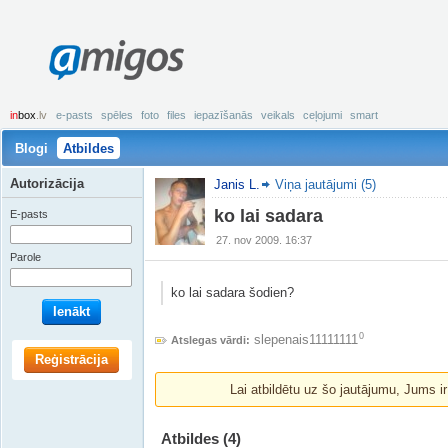
amigos
in
box
.lv
e-pasts
spēles
foto
files
iepazīšanās
veikals
ceļojumi
smart
Blogi
Atbildes
Autorizācija
Janis L.
Viņa jautājumi (5)
ko lai sadara
E-pasts
27. nov 2009. 16:37
Parole
ko lai sadara šodien?
Ienākt
0
slepenais11111111
Atslegas vārdi:
Reģistrācija
Lai atbildētu uz šo jautājumu, Jums i
Atbildes
(4)