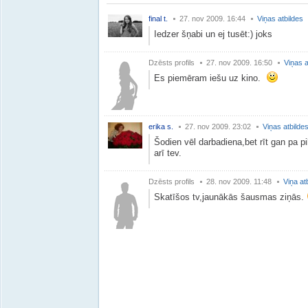
final t.
27. nov 2009. 16:44
Viņas atbildes
Iedzer šņabi un ej tusēt:) joks
Dzēsts profils
27. nov 2009. 16:50
Viņas a
Es piemēram iešu uz kino.
erika s.
27. nov 2009. 23:02
Viņas atbilde
Šodien vēl darbadiena,bet rīt gan pa 
arī tev.
Dzēsts profils
28. nov 2009. 11:48
Viņa at
Skatīšos tv,jaunākās šausmas ziņās.