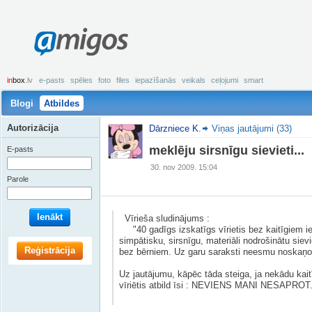
amigos
in
box
.lv
e-pasts
spēles
foto
files
iepazīšanās
veikals
ceļojumi
smart
Blogi
Atbildes
Autorizācija
Dārzniece K.
Viņas jautājumi (33)
meklēju sirsnīgu sievieti...
E-pasts
30. nov 2009. 15:04
Parole
Ienākt
Vīrieša sludinājums :
"40 gadīgs izskatīgs vīrietis bez kaitīgiem ie
simpātisku, sirsnīgu, materiāli nodrošinātu siev
Reģistrācija
bez bērniem. Uz garu saraksti neesmu noskaņot
Uz jautājumu, kāpēc tāda steiga, ja nekādu kait
vīriētis atbild īsi : NEVIENS MANI NESAPROT..