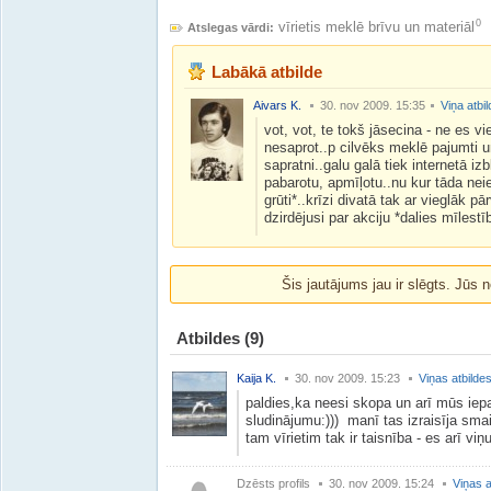
0
vīrietis meklē brīvu un materiāl
Atslegas vārdi:
Labākā atbilde
Aivars K.
30. nov 2009. 15:35
Viņa atbi
vot, vot, te tokš jāsecina - ne es vie
nesaprot..p cilvēks meklē pajumti un
sapratni..galu galā tiek internetā izb
pabarotu, apmīļotu..nu kur tāda neie
grūti*..krīzi divatā tak ar vieglāk pā
dzirdējusi par akciju *dalies mīlestī
Šis jautājums jau ir slēgts. Jūs n
Atbildes
(9)
Kaija K.
30. nov 2009. 15:23
Viņas atbilde
paldies,ka neesi skopa un arī mūs iepaz
sludinājumu:))) manī tas izraisīja smaid
tam vīrietim tak ir taisnība - es arī viņ
Dzēsts profils
30. nov 2009. 15:24
Viņas a