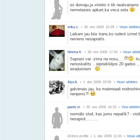
es domaju,ja virietis ir tik neatvairam
nemetasies apkart,ka veca seta
erika s.
30. nov 2009. 15:39
Viņas atbilde
Laikam jau būs trans,ko rudenī izmet b
neviens nesapratīs.
Ninona K.
30. nov 2009. 17:44
Viņas atbil
Saprast var -zima na nosu,...
.ku
nenoskatīts ...iepriekšējos 20 gadus ,
ieradumiem
Aiya A.
1. dec 2009. 03:55
Viņas atbildes
galvenais jau, ka matereaali nodroshi
nenjems?!
jaanis m.
30. nov 2009. 16:33
Viņa atbilde
normāls slud, kas jums nepatīk? - viņš
nesaprot..........
Dzēsts profils
1. dec 2009. 11:04
Viņas at