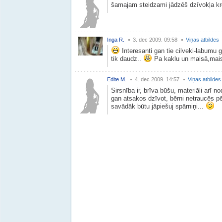
šamajam steidzami jādzēš dzīvokļa k
Inga R.
3. dec 2009. 09:58
Viņas atbildes
Interesanti gan tie cilveki-labumu gü
tik daudz..
Pa kaklu un maisä,mais
Edite M.
4. dec 2009. 14:57
Viņas atbildes
Sirsnība ir, brīva būšu, materiāli arī n
gan atsakos dzīvot, bērni netraucēs p
savādāk būtu jāpiešuj spārniņi...