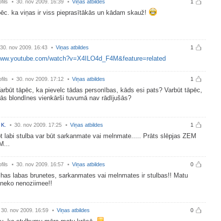
fils
30. nov 2009. 16:39
Viņas atbildes
1
c. ka viņas ir viss pieprasītākās un kādam skauž!
30. nov 2009. 16:43
Viņas atbildes
1
/www.youtube.com/watch?v=X4ILO4d_F4M&feature=related
fils
30. nov 2009. 17:12
Viņas atbildes
1
Varbūt tāpēc, ka pievelc tādas personības, kāds esi pats? Varbūt tāpēc,
ās blondīnes vienkārši tuvumā nav rādījušās?
 K.
30. nov 2009. 17:25
Viņas atbildes
1
labi stulba var būt sarkanmate vai melnmate..... Prāts slēpjas ZEM
...
fils
30. nov 2009. 16:57
Viņas atbildes
0
zhas labas brunetes, sarkanmates vai melnmates ir stulbas!! Matu
 neko nenoziimee!!
30. nov 2009. 16:59
Viņas atbildes
0