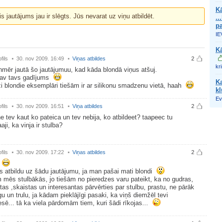
Kā
is jautājums jau ir slēgts. Jūs nevarat uz viņu atbildēt.
..
pa
IE
Kā
fils
30. nov 2009. 16:49
Viņas atbildes
2
kr
nmēr jautā šo jautājumuu, kad kāda blondā viņus atšuj.
nav tavs gadījums
Ka
i blondie eksemplāri tiešām ir ar silikonu smadzenu vietā, haah
kl
Ev
fils
30. nov 2009. 16:51
Viņa atbildes
2
ne tev kaut ko pateica un tev nebija, ko atbildeet? taapeec tu
ji, ka vinja ir stulba?
fils
30. nov 2009. 17:22
Viņas atbildes
2
o
es atbildu uz šādu jautājumu, ja man pašai mati blondi
mēs stulbākās, jo tiešām no pieredzes varu pateikt, ka no gudras,
as ,skaistas un interesantas pārvērties par stulbu, prastu, ne pārāk
gu un trulu, ja kādam pieklājīgi pasaki, ka viņš diemžēl tevi
esē... tā ka viela pārdomām tiem, kuri šādi rīkojas...