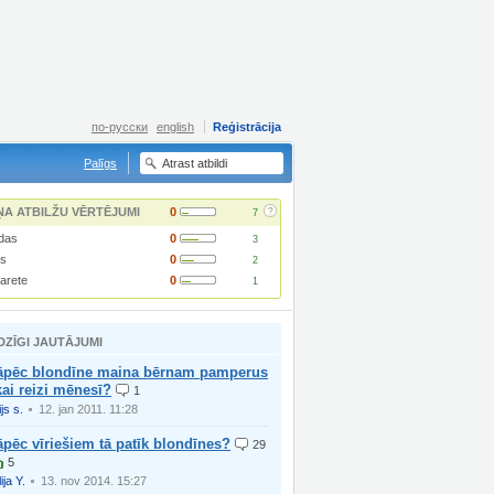
по-русски
english
Reģistrācija
Palīgs
?
ŅA ATBILŽU VĒRTĒJUMI
0
7
das
0
3
us
0
2
garete
0
1
DZĪGI JAUTĀJUMI
āpēc blondīne maina bērnam pamperus
kai reizi mēnesī?
1
ijs s.
12. jan 2011. 11:28
pēc vīriešiem tā patīk blondīnes?
29
5
ija Y.
13. nov 2014. 15:27