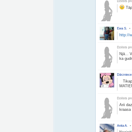
Dzēsts pro
Tāpē
Ewa S.
http:/
Dzēsts pro
Njā... 
ka gudr
Dārzniece
Tikapt 
MATIEM
Dzēsts pro
Arii da
kraasa
Anita A.