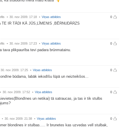
ju, ka stulbumu mēra matu krāsā
fils
30. nov 2009. 17:18
Viņas atbildes
0
A TE IR TĀDI KĀ JŪS,LĪMENIS ,BĒRNUDĀRZS
fils
30. nov 2009. 17:23
Viņas atbildes
0
a tava plikpaurība tevi padara brūnmatainu.
30. nov 2009. 17:25
Viņas atbildes
0
blondīne būdama, labāk iekodīšu lūpā un neizteikšos...
30. nov 2009. 17:52
Viņa atbildes
0
ievietes(Blondīnes un netikai) tā satraucas, ja tas ir tik stulbs
ojums?
30. nov 2009. 21:38
Viņas atbildes
0
mer blondines ir stulbas..... Ir brunetes kas uzvedas vell stulbak,