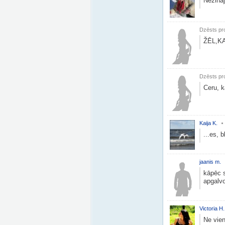
Nezinā
Dzēsts pro
ŽĒL,K
Dzēsts pro
Ceru, k
Kaija K.
...es, 
jaanis m.
kāpēc s
apgalv
Victoria H.
Ne vien