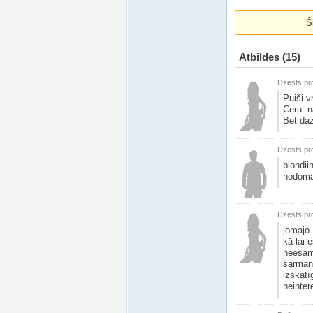
Š
Atbildes
(15)
Dzēsts pro
Puiši v
Ceru- 
Bet daz
Dzēsts pro
blondii
nodomaa
Dzēsts pro
jomaj
kā lai 
neesam 
šarmant
izskatī
neinter