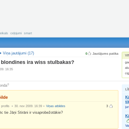
eikals
ceļojumi
smart
Viņa jautājumi (17)
0
Jautājums patika
VI
 blondines ira wiss stulbakas?
ga
al
09. 16:35
ci
0
onda
LĪ
ilde
K
ti
profils
30. nov 2009. 16:39
Viņas atbildes
3
jur
c tie Jāņi Stirāni ir visaprobežotākie?
Kā
Val