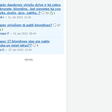
pēc daudzreiz vīriešu dzīve ir kā zebra
.brunete, blondīne..,bet sievietes kā zoo
rks..ēzelis ,āzis, zaķītis..?
13
1
VA I.
11. okt 2013. 21:46
pēc vīriešiem tā patīk blondīnes?
17
1
istaps P.
14. jan 2012. 09:44
pec 17.blondines stav pie nakts
uba,un neiet ieksa??
4
a D.
22. jūn 2010. 13:49
blonda