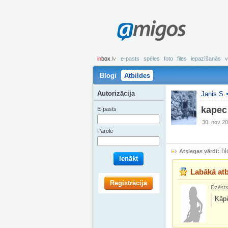
amigos
in
box
.lv
e-pasts
spēles
foto
files
iepazīšanās
v
Blogi
Atbildes
Autorizācija
Janis S.
kapec
E-pasts
30. nov 20
Parole
bl
Atslegas vārdi:
Ienākt
Labākā atb
Reģistrācija
Dzēsts 
Kāpē